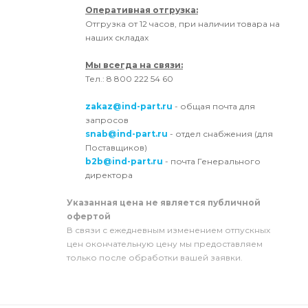
Оперативная отгрузка:
Отгрузка от 12 часов, при наличии товара на
наших складах
Мы всегда на связи:
Тел.: 8 800 222 54 60
zakaz@ind-part.ru
- общая почта для
запросов
snab@ind-part.ru
- отдел снабжения (для
Поставщиков)
b2b@ind-part.ru
- почта Генерального
директора
Указанная цена не является публичной
офертой
В связи с ежедневным изменением отпускных
цен окончательную цену мы предоставляем
только после обработки вашей заявки.