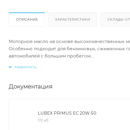
ОПИСАНИЕ
ХАРАКТЕРИСТИКИ
СКЛАДЫ ОТ
Моторное масло на основе высококачественных м
Особенно подходит для бензиновых, сжиженных га
автомобилей с большим пробегом.
Производительность:
API SL/CF
Документация
Преимущества:
Долговечная масляная пленка, обеспечивающая п
дорожных условиях и температурах.
LUBEX PRIMUS EC 20W-50
Низкий расход масла благодаря контролю вязкост
172 кб
Тщательная защита двигателя от ржавчины и износ