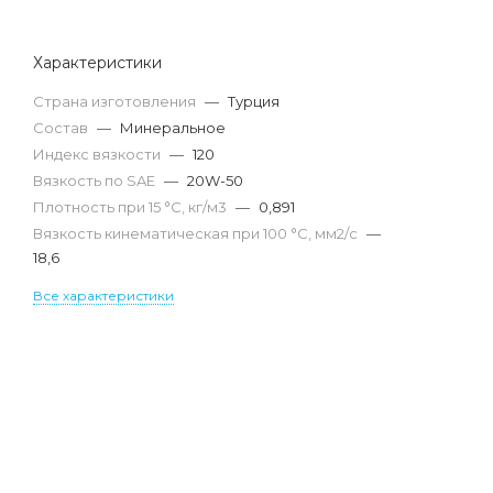
Характеристики
Страна изготовления
—
Турция
Состав
—
Минеральное
Индекс вязкости
—
120
Вязкость по SAE
—
20W-50
Плотность при 15 °С, кг/м3
—
0,891
Вязкость кинематическая при 100 °С, мм2/с
—
18,6
Все характеристики