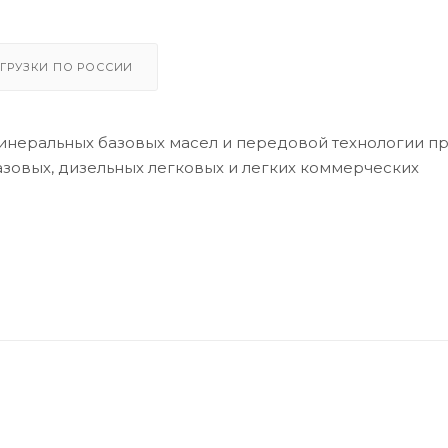
ГРУЗКИ ПО РОССИИ
инеральных базовых масел и передовой технологии пр
зовых, дизельных легковых и легких коммерческих
ревосходные эксплуатационные характеристики при л
и.
а.