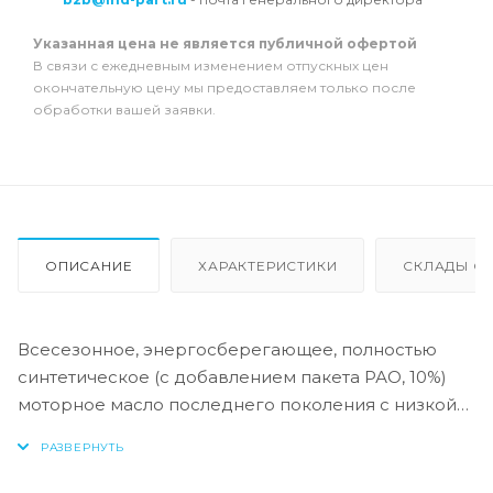
Указанная цена не является публичной офертой
В связи с ежедневным изменением отпускных цен
окончательную цену мы предоставляем только после
обработки вашей заявки.
ОПИСАНИЕ
ХАРАКТЕРИСТИКИ
СКЛАДЫ ОТ
Всесезонное, энергосберегающее, полностью
синтетическое (с добавлением пакета РАО, 10%)
моторное масло последнего поколения с низкой
сульфатной зольностью. Рекомендовано для
всесезонного использования в современных
бензиновых и дизельных двигателях автомобилей