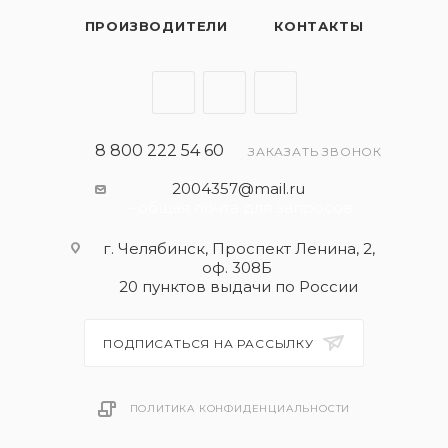
противоизносной и моющей присадок
ПРОИЗВОДИТЕЛИ
КОНТАКТЫ
обеспечивает дополнительную защиту двигателя с
пробегом от износа и отложений.
СПЕЦИФИКАЦИИ
API CD,
8 800 222 54 60
ЗАКАЗАТЬ ЗВОНОК
API SG,
2004357@mail.ru
ПАО "АВТОВАЗ"
- общая почта для запросов
г. Челябинск, Проспект Ленина, 2,
оф. 308Б
20 пунктов выдачи по России
ПОДПИСАТЬСЯ НА РАССЫЛКУ
ПОЛИТИКА КОНФИДЕНЦИАЛЬНОСТИ