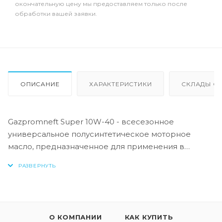
окончательную цену мы предоставляем только после
обработки вашей заявки.
ОПИСАНИЕ
ХАРАКТЕРИСТИКИ
СКЛАДЫ ОТ
Gazpromneft Super 10W-40 - всесезонное
универсальное полусинтетическое моторное
масло, предназначенное для применения в
бензиновых и дизельных двигателях легковой
техники с большим пробегом, работающей в
различных условиях эксплуатации. Масло
Gazpromneft Super 10W-40 обеспечивает
надежную работу двигателя с пробегом, сохраняя
О КОМПАНИИ
КАК КУПИТЬ
срок его службы. Дополнительное введение