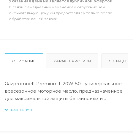
Указанная цена не является публичной офертой
В связи с ежедневным изменением отпускных цен
окончательную цену мы предоставляем только после
обработки вашей заявки.
ОПИСАНИЕ
ХАРАКТЕРИСТИКИ
СКЛАДЫ ОТ
Gazpromneft Premium L 20W-50 - универсальное
всесезонное моторное масло, предназначенное
для максимальной защиты бензиновых и
дизельных двигателей легковой техники,
работающее в различных условиях эксплуатации.
Масло обеспечивает чистоту двигателя и высокую
защиту от износа согласно требованиям