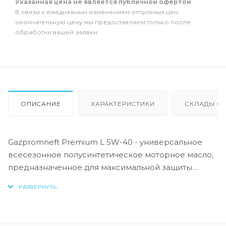
Указанная цена не является публичной офертой
В связи с ежедневным изменением отпускных цен
окончательную цену мы предоставляем только после
обработки вашей заявки.
ОПИСАНИЕ
ХАРАКТЕРИСТИКИ
СКЛАДЫ ОТ
Gazpromneft Premium L 5W-40 - универсальное
всесезонное полусинтетическое моторное масло,
предназначенное для максимальной защиты
бензиновых и дизельных двигателей легковой
техники, работающее в различных условиях
эксплуатации. Масло обеспечивает чистоту
двигателя и высокую защиту от износа согласно