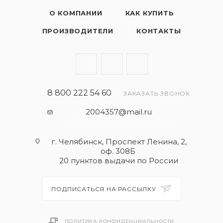
требованиям автопроизводителей.
О КОМПАНИИ
КАК КУПИТЬ
СПЕЦИФИКАЦИИ
ПРОИЗВОДИТЕЛИ
КОНТАКТЫ
API CF,
API SL,
ЗМЗ,
ПАО "АВТОВАЗ
8 800 222 54 60
ЗАКАЗАТЬ ЗВОНОК
2004357@mail.ru
- общая почта для запросов
г. Челябинск, Проспект Ленина, 2,
оф. 308Б
20 пунктов выдачи по России
ПОДПИСАТЬСЯ НА РАССЫЛКУ
ПОЛИТИКА КОНФИДЕНЦИАЛЬНОСТИ