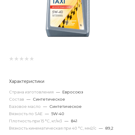
Характеристики
Страна изготовления
—
Евросоюз
Состав
—
Синтетическое
Базовое масло
—
Синтетическое
Вязкость по SAE
—
5W-40
Плотность при 15 °С, кг/м3
—
841
Вязкость кинематическая при 40 °С, мм2/с
—
89,2