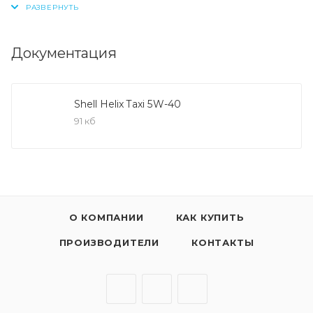
дорожных условиях, экстремальных погодных
условиях или при движении в режиме «старт-стоп»
(городские пробки).
Документация
Shell Helix Taxi 5W-40
91 кб
О КОМПАНИИ
КАК КУПИТЬ
ПРОИЗВОДИТЕЛИ
КОНТАКТЫ