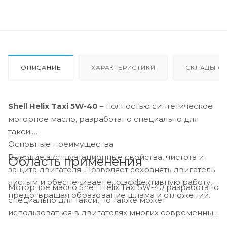
ОПИСАНИЕ
ХАРАКТЕРИСТИКИ
СКЛАДЫ ОТ
Shell Helix Taxi 5W-40
– полностью синтетическое
моторное масло, разработано специально для
такси.
Основные преимущества
Высокие эксплуатационные свойства, чистота и
Область применения
защита двигателя. Позволяет сохранять двигатель
чистым и обеспечивает его эффективную работу,
Моторное масло Shell Helix Taxi 5W-40 разработано
предотвращая образование шлама и отложений.
специально для такси, но также может
использоваться в двигателях многих современных
автомобилей, эксплуатирующихся в суровых