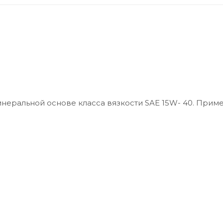
неральной основе класса вязкости SAE 15W- 40. Прим
автомобилей с наддувом или без него. Базовые масла
й к ним комплекс новейших присадок German Power Ad
 требований. Обладает хорошими смазывающими свой
онными свойствами и термической стабильностью.
стоте, предотвращая осадкообразование и