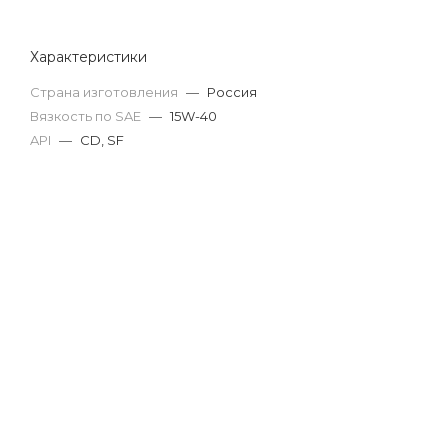
Характеристики
Страна изготовления
—
Россия
Вязкость по SAE
—
15W-40
API
—
CD, SF