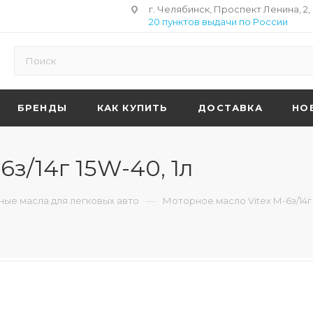
г. Челябинск, Проспект Ленина, 2,
20 пунктов выдачи по России
БРЕНДЫ
КАК КУПИТЬ
ДОСТАВКА
НО
з/14г 15W-40, 1л
—
ые масла для легковых авто
Моторное масло Vitex М-6з/14г 