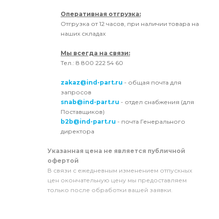
Оперативная отгрузка:
Отгрузка от 12 часов, при наличии товара на
наших складах
Мы всегда на связи:
Тел.: 8 800 222 54 60
zakaz@ind-part.ru
- общая почта для
запросов
snab@ind-part.ru
- отдел снабжения (для
Поставщиков)
b2b@ind-part.ru
- почта Генерального
директора
Указанная цена не является публичной
офертой
В связи с ежедневным изменением отпускных
цен окончательную цену мы предоставляем
только после обработки вашей заявки.