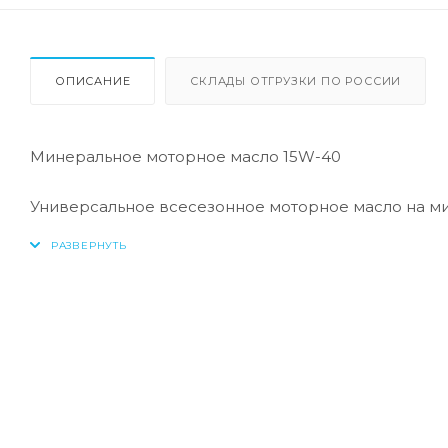
ОПИСАНИЕ
СКЛАДЫ ОТГРУЗКИ ПО РОССИИ
Минеральное моторное масло 15W-40
Универсальное всесезонное моторное масло на ми
для бензиновых и дизельных двигателей легковых 
современной технологии синтеза и адаптированны
обеспечивают соблюдение текущих практических
при высоких нагрузках, высокими противокоррози
Обеспечивает содержание деталей двигателя в чи
низкотемпературные отложения.
Спецификация
: API SF/CD