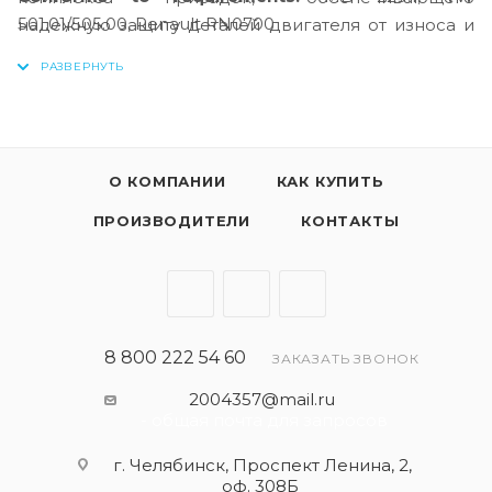
501.01/505.00, Renault RN0700
надежную защиту деталей двигателя от износа и
коррозии. Обладает отличными моющими
свойствами. Способствует стабильной работе
двигателя в условиях высоких нагрузок и частой
смены температур.
О КОМПАНИИ
КАК КУПИТЬ
ПРОИЗВОДИТЕЛИ
КОНТАКТЫ
8 800 222 54 60
ЗАКАЗАТЬ ЗВОНОК
2004357@mail.ru
- общая почта для запросов
г. Челябинск, Проспект Ленина, 2,
оф. 308Б