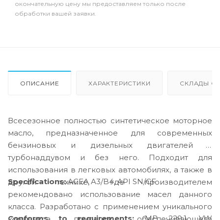
окончательную цену мы предоставляем только после
обработки вашей заявки.
ОПИСАНИЕ
ХАРАКТЕРИСТИКИ
СКЛАДЫ ОТ
Всесезонное полностью синтетическое моторное
масло, предназначенное для современных
бензиновых и дизельных двигателей с
турбонаддувом и без него. Подходит для
использования в легковых автомобилях, а также в
Specifications:
ACEA A3/B4, API SN/CF
другой технике, где производителем
рекомендовано использование масел данного
класса. Разработано с применением уникального
Conforms to requirements:
MB 229.1, VW
комплекса присадок, обеспечивающего