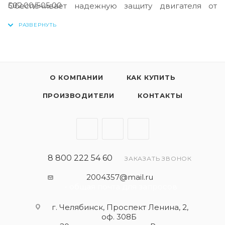
502.00/505.00
Обеспечивает надежную защиту двигателя от
износа даже при длительной работе в режимах
максимальных скоростей и нагрузок. Обладает
улучшенными смазывающими свойствами при
холодном пуске. Сохраняет чистоту двигателя.
О КОМПАНИИ
КАК КУПИТЬ
ПРОИЗВОДИТЕЛИ
КОНТАКТЫ
8 800 222 54 60
ЗАКАЗАТЬ ЗВОНОК
2004357@mail.ru
- общая почта для запросов
г. Челябинск, Проспект Ленина, 2,
оф. 308Б