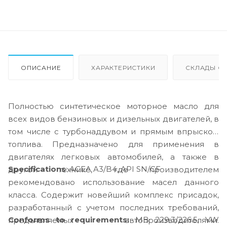
ОПИСАНИЕ
ХАРАКТЕРИСТИКИ
СКЛАДЫ ОТ
Полностью синтетическое моторное масло для
всех видов бензиновых и дизельных двигателей, в
том числе с турбонаддувом и прямым впрыском
топлива. Предназначено для применения в
двигателях легковых автомобилей, а также в
Specifications
: ACEA A3/B4, API SN/CF
другой технике, где производителем
рекомендовано использование масел данного
класса. Содержит новейший комплекс присадок,
разработанный с учетом последних требований,
Conforms to requirements:
MB 229.3/226.5, VW
предъявляемых автопроизводителями.