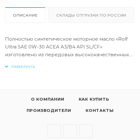
ОПИСАНИЕ
СКЛАДЫ ОТГРУЗКИ ПО РОССИИ
Полностью синтетическое моторное масло «Rolf
Ultra SAE 0W-30 ACEA A3/B4 API SL/CF»
изготовлено из передовых высококачественных
синтетических базовых масел (GTL + PAO) и
многофункционального пакета присадок, что
гарантирует легкий запуск двигателя при низких
температурах, превосходную защиту двигателя от
износа, препятствует образованию отложений,
О КОМПАНИИ
КАК КУПИТЬ
обеспечивая его максимальную мощность и
производительность в любых условиях
ПРОИЗВОДИТЕЛИ
КОНТАКТЫ
эксплуатации.
Ключевые особенности