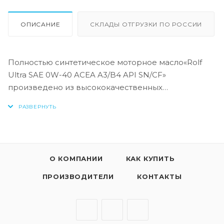
ОПИСАНИЕ
СКЛАДЫ ОТГРУЗКИ ПО РОССИИ
Полностью синтетическое моторное масло«Rolf
Ultra SAE 0W-40 ACEA A3/B4 API SN/CF»
произведено из высококачественных
синтетических базовых масел (GTL + PAO) и
многофункционального пакета присадок,
гарантирует легкий запуск двигателя при низких
температурах, превосходную защиту двигателя от
износа, препятствует образованию отложений,
О КОМПАНИИ
КАК КУПИТЬ
обеспечивая его максимальную мощность и
производительность в любых условиях
ПРОИЗВОДИТЕЛИ
КОНТАКТЫ
эксплуатации.
Ключевые особенности