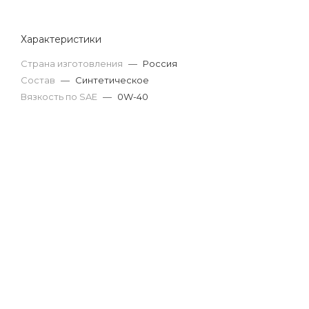
Характеристики
Страна изготовления
—
Россия
Состав
—
Синтетическое
Вязкость по SAE
—
0W-40