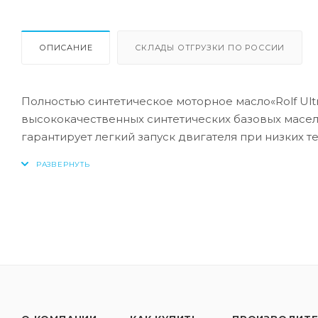
ОПИСАНИЕ
СКЛАДЫ ОТГРУЗКИ ПО РОССИИ
Полностью синтетическое моторное масло«Rolf Ult
высококачественных синтетических базовых масел 
гарантирует легкий запуск двигателя при низких т
препятствует образованию отложений, обеспечива
условиях эксплуатации.
Ключевые особенности
∙ Поддерживает максимальную производительность 
∙ Легкий старт двигателя при экстремально низких
∙ Высокий индекс вязкости обеспечивает оптималь
∙ Масло сохраняет свои свойства в разных услови
двигателя.
∙ До 40% меньше потерь от испарения в сравнении 