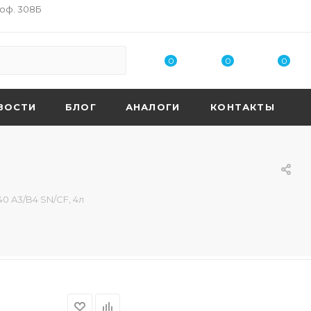
 оф. 308Б
0
0
0
ВОСТИ
БЛОГ
АНАЛОГИ
КОНТАКТЫ
0 A3/B4 SN/CF, 4л