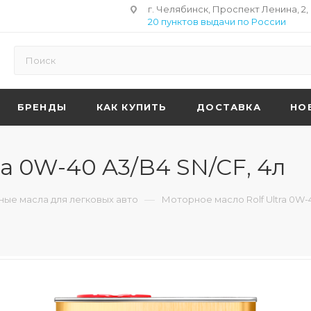
г. Челябинск, Проспект Ленина, 2,
20 пунктов выдачи по России
БРЕНДЫ
КАК КУПИТЬ
ДОСТАВКА
НО
ra 0W-40 A3/B4 SN/CF, 4л
—
ые масла для легковых авто
Моторное масло Rolf Ultra 0W-4