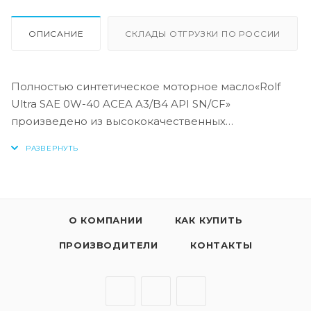
ОПИСАНИЕ
СКЛАДЫ ОТГРУЗКИ ПО РОССИИ
Полностью синтетическое моторное масло«Rolf
Ultra SAE 0W-40 ACEA A3/B4 API SN/CF»
произведено из высококачественных
синтетических базовых масел (GTL + PAO) и
многофункционального пакета присадок,
гарантирует легкий запуск двигателя при низких
температурах, превосходную защиту двигателя от
износа, препятствует образованию отложений,
О КОМПАНИИ
КАК КУПИТЬ
обеспечивая его максимальную мощность и
производительность в любых условиях
ПРОИЗВОДИТЕЛИ
КОНТАКТЫ
эксплуатации.
Ключевые особенности