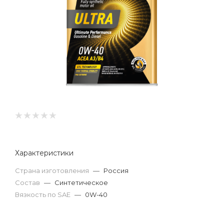
Характеристики
Страна изготовления
—
Россия
Состав
—
Синтетическое
Вязкость по SAE
—
0W-40