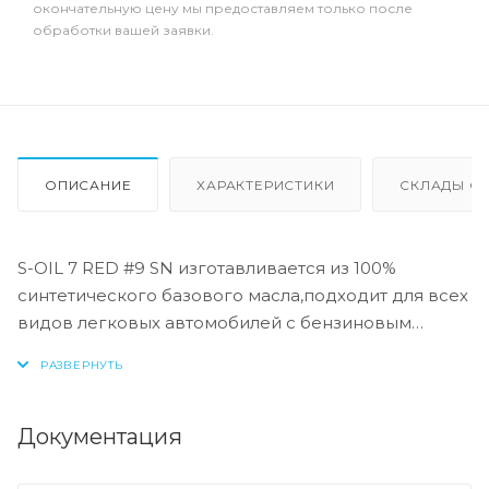
окончательную цену мы предоставляем только после
обработки вашей заявки.
ОПИСАНИЕ
ХАРАКТЕРИСТИКИ
СКЛАДЫ ОТ
S-OIL 7 RED #9 SN изготавливается из 100%
синтетического базового масла,подходит для всех
видов легковых автомобилей с бензиновым
двигателем. А также для новейших
видовдвигателей, таких как турбинный двигатель
(Turbocharger), двигатель с двумя распредвалами
вголовке цилиндров (DOHC), двигатель с
Документация
системой прямого впрыска и
транспортныесредства, требующие стандарт API