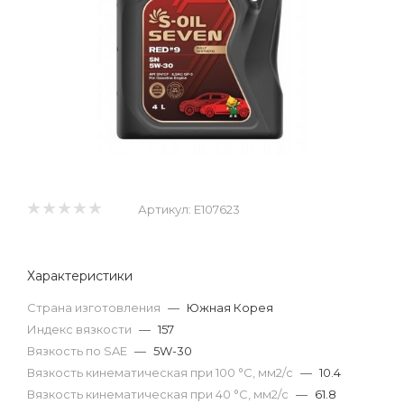
Артикул:
E107623
Характеристики
Страна изготовления
—
Южная Корея
Индекс вязкости
—
157
Вязкость по SAE
—
5W-30
Вязкость кинематическая при 100 °С, мм2/с
—
10.4
Вязкость кинематическая при 40 °С, мм2/с
—
61.8