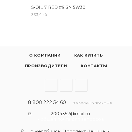
SN, ILSAC GF-5.​
S-OIL 7 RED #9 SN 5W30
333,4 кб
Применение
Пассажирские автомобили с бензиновым
двигателем
Транспортные средства
турбонаддувом(Turbocharger), системой
О КОМПАНИИ
КАК КУПИТЬ
непосредственного впрыска(GDI),
каталитическими преобразователями
ПРОИЗВОДИТЕЛИ
КОНТАКТЫ
Особенности
Моторное масло обеспечивает высочайшую
производительность благодаря стабильной
производительности и чистым свойствам базового
масла.
8 800 222 54 60
ЗАКАЗАТЬ ЗВОНОК
Высокий индекс вязкости обеспечивает прочность
2004357@mail.ru
масляной пленки смазочного масла даже при
- общая почта для запросов
условиях высокой температуры
г. Челябинск, Проспект Ленина, 2,
S-OIL 7 RED #9 SN содержит очистительные