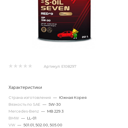
Артикул:
E108297
Характеристики
Страна изготовления
—
Южная Корея
Вязкость по SAE
—
5W-30
Mercedes-Benz
—
MB 229.3
BMW
—
LL-01
VW
—
501.01, 502.00, 505.00