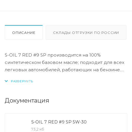
ОПИСАНИЕ
СКЛАДЫ ОТГРУЗКИ ПО РОССИИ
S-OIL 7 RED #9 SP производится на 100%
синтетическом базовом масле; подходит для всех
легковых автомобилей, работающих на бензине.
Также подходит для новейших двигателей,
оснащенных новыми технологиями, такими как
турбонаддув, двойной распредвал (DOHC),
прямой впрыск (GDI), и для транспортных средств,
Документация
удовлетворяющих техническим требованиям API
SP и ILSAC GF-6. Технические требования API SP
были разработаны для предотвращения
S-OIL 7 RED #9 SP 5W-30
проблемы LSPI (раннего зажигания на низких
73,2 кб