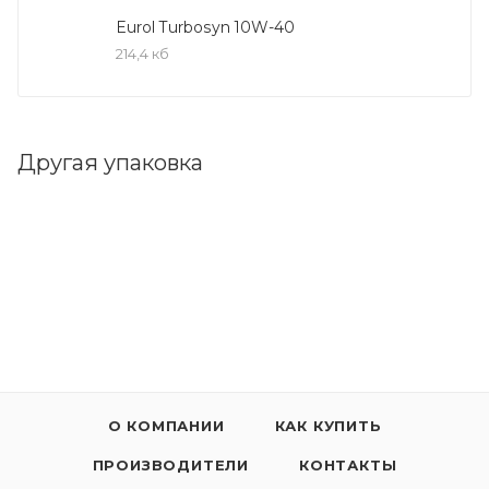
составу масло обладает пониженной
Eurol Turbosyn 10W-40
испаряемостью. Отлично защищает от износа,
214,4 кб
коррозии, пенообразования и окисления,
присадки сохраняют двигатель в чистоте и
предотвращают образование отложений и нагара.
Другая упаковка
СПЕЦИФИКАЦИИ:
Допуски
API SN/CF
ACEA A3/B4
VW 501.01
MB 229.1
VW 505.00
О КОМПАНИИ
КАК КУПИТЬ
Рекомендации
VW 500.00
ПРОИЗВОДИТЕЛИ
КОНТАКТЫ
Fiat 9.55535-G2