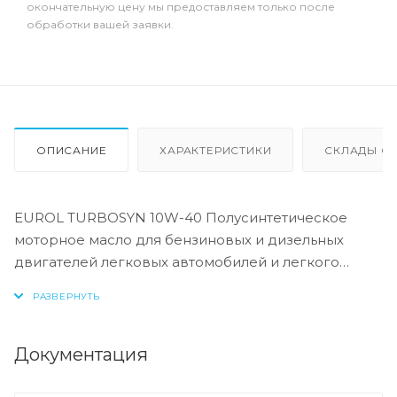
окончательную цену мы предоставляем только после
обработки вашей заявки.
ОПИСАНИЕ
ХАРАКТЕРИСТИКИ
СКЛАДЫ ОТ
EUROL TURBOSYN 10W-40 Полусинтетическое
моторное масло для бензиновых и дизельных
двигателей легковых автомобилей и легкого
коммерческого транспорта. Это масло
обеспечивает стабильную смазывающую пленку
при холодном запуске, а также при высоких
рабочих температурах. Продукт способствует
Документация
повышению топливной экономичности и
уменьшению выбросов. Благодаря уникальному