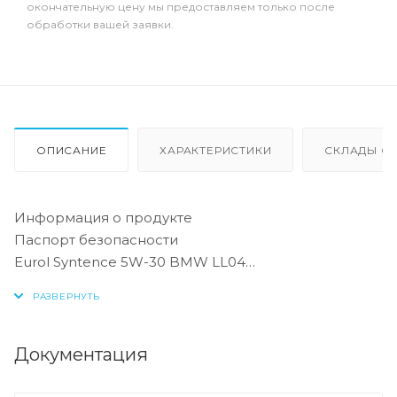
окончательную цену мы предоставляем только после
обработки вашей заявки.
ОПИСАНИЕ
ХАРАКТЕРИСТИКИ
СКЛАДЫ ОТ
Информация о продукте
Паспорт безопасности
Eurol Syntence 5W-30 BMW LL04
Eurol Syntence 5W-30 MB 229.51
Eurol Syntence 5W-30 VW 504-507
ОПИСАНИЕ:
Документация
EUROL SYNTENCE 5W-30 Полностью
синтетическое моторное масло для бензиновых,