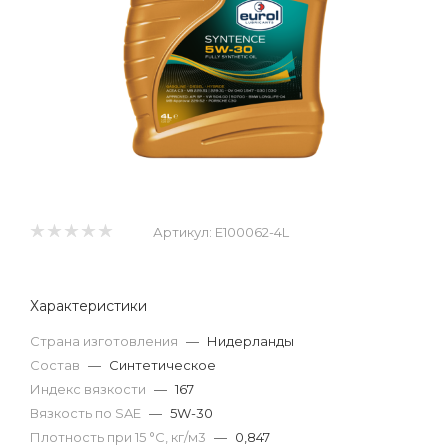
Артикул:
E100062-4L
Характеристики
Страна изготовления
—
Нидерланды
Состав
—
Синтетическое
Индекс вязкости
—
167
Вязкость по SAE
—
5W-30
Плотность при 15 °С, кг/м3
—
0,847