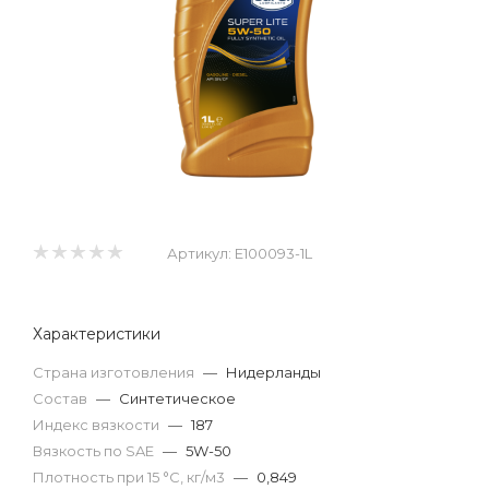
Артикул:
E100093-1L
Характеристики
Страна изготовления
—
Нидерланды
Состав
—
Синтетическое
Индекс вязкости
—
187
Вязкость по SAE
—
5W-50
Плотность при 15 °С, кг/м3
—
0,849