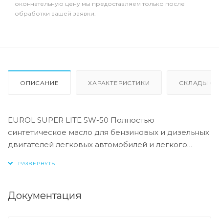
окончательную цену мы предоставляем только после
обработки вашей заявки.
ОПИСАНИЕ
ХАРАКТЕРИСТИКИ
СКЛАДЫ ОТ
EUROL SUPER LITE 5W-50 Полностью
синтетическое масло для бензиновых и дизельных
двигателей легковых автомобилей и легкого
коммерческого транспорта. Это масло может
использоваться в двигателях с турбонаддувом и
без, оборудованных катализаторами, а также в
моторах с прямым впрыском топлива.
Документация
Обеспечивает стабильную масляную пленку при
холодном запуске и сохраняет ее при высоких