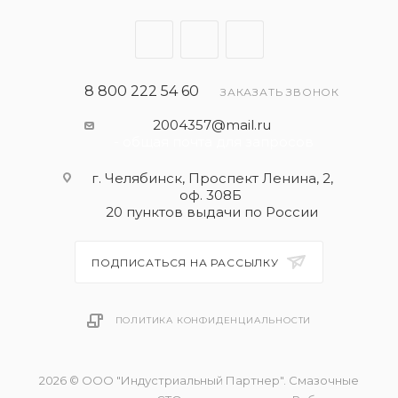
API CF
ACEA A3/B4
PSA B71 2296 / PSA B71 2293
Porsche A40
8 800 222 54 60
ЗАКАЗАТЬ ЗВОНОК
Renault RN0710
2004357@mail.ru
Renault RN0700
- общая почта для запросов
GM-LL-B-025
MB 229.1
г. Челябинск, Проспект Ленина, 2,
оф. 308Б
20 пунктов выдачи по России
Рекомендации
Fiat 9.55535-M2
ПОДПИСАТЬСЯ НА РАССЫЛКУ
Fiat 9.55535-H2
ПОЛИТИКА КОНФИДЕНЦИАЛЬНОСТИ
2026 © ООО "Индустриальный Партнер". Смазочные