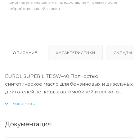
окончательную цену мы предоставляем только после
обработки вашей заявки.
ОПИСАНИЕ
ХАРАКТЕРИСТИКИ
СКЛАДЫ ОТ
EUROL SUPER LITE 5W-40 Полностью
синтетическое масло для бензиновых и дизельных
двигателей легковых автомобилей и легкого
коммерческого транспорта. Это масло может
использоваться в двигателях с турбонаддувом и
без, оборудованных катализаторами, а также в
моторах с прямым впрыском топлива.
Документация
Обеспечивает стабильную масляную пленку при
холодном запуске и сохраняет ее при высоких