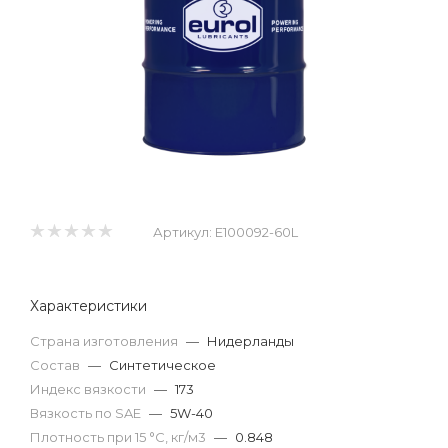
Артикул:
E100092-60L
Характеристики
Страна изготовления
—
Нидерланды
Состав
—
Синтетическое
Индекс вязкости
—
173
Вязкость по SAE
—
5W-40
Плотность при 15 °С, кг/м3
—
0.848