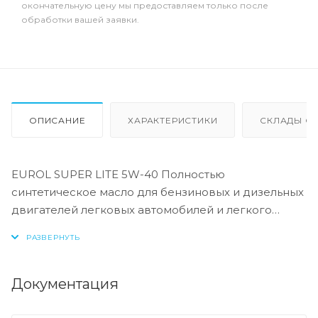
окончательную цену мы предоставляем только после
обработки вашей заявки.
ОПИСАНИЕ
ХАРАКТЕРИСТИКИ
СКЛАДЫ ОТ
EUROL SUPER LITE 5W-40 Полностью
синтетическое масло для бензиновых и дизельных
двигателей легковых автомобилей и легкого
коммерческого транспорта. Это масло может
использоваться в двигателях с турбонаддувом и
без, оборудованных катализаторами, а также в
моторах с прямым впрыском топлива.
Документация
Обеспечивает стабильную масляную пленку при
холодном запуске и сохраняет ее при высоких