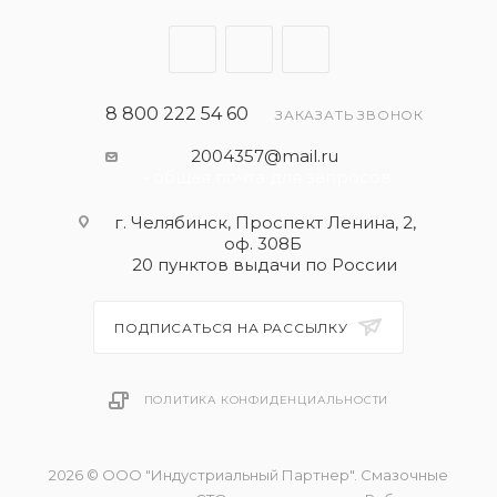
API CF
ACEA A3/B4
PSA B71 2296 / PSA B71 2293
Porsche A40
8 800 222 54 60
ЗАКАЗАТЬ ЗВОНОК
Renault RN0710
2004357@mail.ru
Renault RN0700
- общая почта для запросов
GM-LL-B-025
MB 229.1
г. Челябинск, Проспект Ленина, 2,
оф. 308Б
20 пунктов выдачи по России
Рекомендации
Fiat 9.55535-M2
ПОДПИСАТЬСЯ НА РАССЫЛКУ
Fiat 9.55535-H2
ПОЛИТИКА КОНФИДЕНЦИАЛЬНОСТИ
2026 © ООО "Индустриальный Партнер". Смазочные