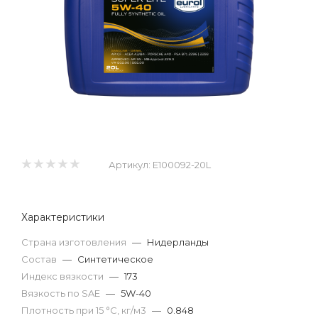
Артикул:
E100092-20L
Характеристики
Страна изготовления
—
Нидерланды
Состав
—
Синтетическое
Индекс вязкости
—
173
Вязкость по SAE
—
5W-40
Плотность при 15 °С, кг/м3
—
0.848