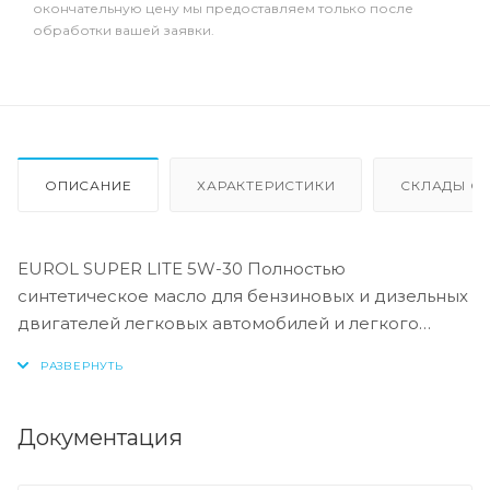
окончательную цену мы предоставляем только после
обработки вашей заявки.
ОПИСАНИЕ
ХАРАКТЕРИСТИКИ
СКЛАДЫ ОТ
EUROL SUPER LITE 5W-30 Полностью
синтетическое масло для бензиновых и дизельных
двигателей легковых автомобилей и легкого
коммерческого транспорта. Это масло может
использоваться в двигателях с турбонаддувом и
без, оборудованных катализаторами, а также в
моторах с прямым впрыском топлива.
Документация
Обеспечивает стабильную масляную пленку при
холодном запуске и сохраняет ее при высоких