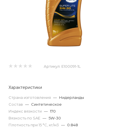
Артикул:
E100091-1L
Характеристики
Страна изготовления
—
Нидерланды
Состав
—
Синтетическое
Индекс вязкости
—
170
Вязкость по SAE
—
5W-30
Плотность при 15 °С, кг/м3
—
0.848