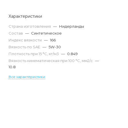
Характеристики
Страна изготовления
—
Нидерланды
Состав
—
Синтетическое
Индекс вязкости
—
166
Вязкость по SAE
—
5W-30
Плотность при 15 °С, кг/м3
—
0.849
Вязкость кинематическая при 100 °С, мм2/с
—
10.8
Все характеристики