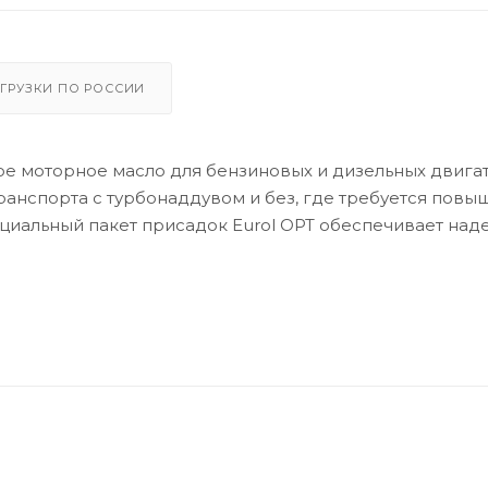
ГРУЗКИ ПО РОССИИ
е моторное масло для бензиновых и дизельных двига
ранспорта с турбонаддувом и без, где требуется повы
ециальный пакет присадок Eurol OPT обеспечивает на
ржит меньшие количества сульфатной золы, фосфора и
омобилей Euro-4 для предотвращения забивание фильт
экономичностью. Эффективно защищает от износа, ко
атель в чистоте и предотвращают образование отложе
 при холодном запуске и сохраняет ее при высоких
ях. Допускается смешивание с синтетическими и мине