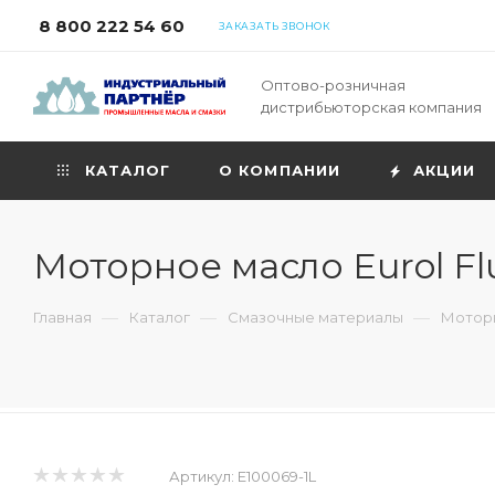
8 800 222 54 60
ЗАКАЗАТЬ ЗВОНОК
Оптово-розничная
дистрибьюторская компания
КАТАЛОГ
О КОМПАНИИ
АКЦИИ
Моторное масло Eurol Fl
—
—
—
Главная
Каталог
Смазочные материалы
Моторн
Артикул:
E100069-1L