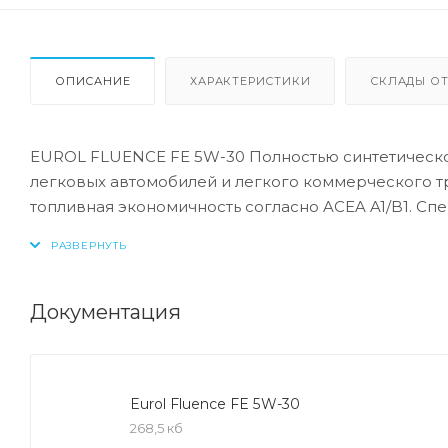
ОПИСАНИЕ
ХАРАКТЕРИСТИКИ
СКЛАДЫ ОТ
EUROL FLUENCE FE 5W-30 Полностью синтетическо
легковых автомобилей и легкого коммерческого т
топливная экономичность согласно ACEA A1/B1. Сп
защиту при увеличенных интервалах замены. Соде
(технология «mid SAPS») и рекомендуется для авт
сажевых частиц. Обладает повышенной топливной 
окисления, специальные присадки сохраняют двиг
Документация
нагара. Обеспечивает стабильную масляную пленку
температурах и тяжелых эксплуатационных услови
маслами.
Eurol Fluence FE 5W-30
268,5 кб
СПЕЦИФИКАЦИИ: