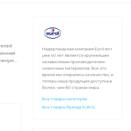
телей
Нидерландская компания Eurol вот
шенная
уже 40 лет является крупнейшим
дежную
независимым производителем
 серы
смазочных материалов. Все это
ра
время мы опирались на качество, и
теперь наша продукция доступна в
ррозии и
более, чем 80 странах мира.
ний и
Все товары категории
ральными
Все товары бренда EUROL