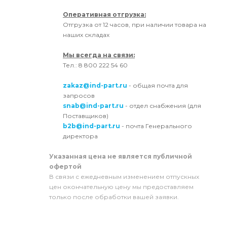
Оперативная отгрузка:
Отгрузка от 12 часов, при наличии товара на
наших складах
Мы всегда на связи:
Тел.: 8 800 222 54 60
zakaz@ind-part.ru
- общая почта для
запросов
snab@ind-part.ru
- отдел снабжения (для
Поставщиков)
b2b@ind-part.ru
- почта Генерального
директора
Указанная цена не является публичной
офертой
В связи с ежедневным изменением отпускных
цен окончательную цену мы предоставляем
только после обработки вашей заявки.