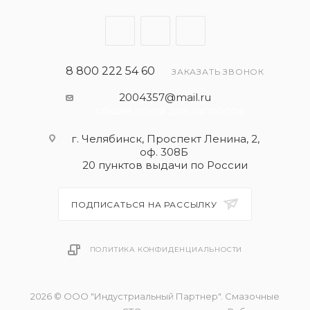
Одобрено:
GM dexos 2
MB-Approval 229.52
8 800 222 54 60
ЗАКАЗАТЬ ЗВОНОК
MB-Approval 229.51
2004357@mail.ru
Допуски:
- общая почта для запросов
API SN/CF
ACEA C3
г. Челябинск, Проспект Ленина, 2,
оф. 308Б
VW 502.00
20 пунктов выдачи по России
VW 505.01
MB 229.31
ПОДПИСАТЬСЯ НА РАССЫЛКУ
BMW Longlife-04
Рекомендации
VW 505.00
ПОЛИТИКА КОНФИДЕНЦИАЛЬНОСТИ
GM-LL-A-025
GM-LL-B-025
Fiat 9.55535-S3
2026 © ООО "Индустриальный Партнер". Смазочные