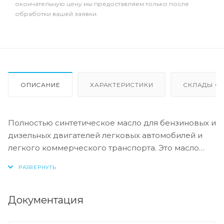
окончательную цену мы предоставляем только после
обработки вашей заявки.
ОПИСАНИЕ
ХАРАКТЕРИСТИКИ
СКЛАДЫ ОТ
Полностью синтетическое масло для бензиновых и
дизельных двигателей легковых автомобилей и
легкого коммерческого транспорта. Это масло
может использоваться в двигателях с
турбонаддувом и без, оборудованных
катализаторами, сажевыми фильтрами, насос-
форсунками, а также в моторах с прямым
Документация
впрыском топлива. Содержит уникальный пакет
присадок Eurol OPT, с пониженным содержанием