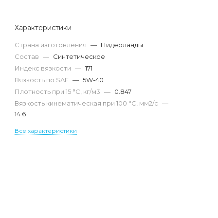
Характеристики
Страна изготовления
—
Нидерланды
Состав
—
Синтетическое
Индекс вязкости
—
171
Вязкость по SAE
—
5W-40
Плотность при 15 °С, кг/м3
—
0.847
Вязкость кинематическая при 100 °С, мм2/с
—
14.6
Все характеристики