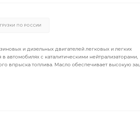
ГРУЗКИ ПО РОССИИ
зиновых и дизельных двигателей легковых и легких
 в автомобилях с каталитическими нейтрализаторами,
ого впрыска топлива. Масло обеспечивает высокую за
тся для легковых автомобилей MB, BMW и GM, с треб
ьфатной зольности, фосфора и серы) для предотвраще
ржания фосфора, серы и сульфатной золы.