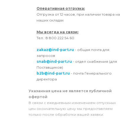
Оперативная отгрузка:
Отгрузка от 12 часов, при наличии товара на
наших складах
Мы всегда на связи:
Тел.: 8 800 222 54 60
zakaz@ind-part.ru
- общая почта для
запросов
snab@ind-part.ru
- отдел снабжения (для
Поставщиков)
b2b@ind-part.ru
- почта Генерального
директора
Указанная цена не является публичной
офертой
В связи с ежедневным изменением отпускных
цен окончательную цену мы предоставляем
только после обработки вашей заявки.