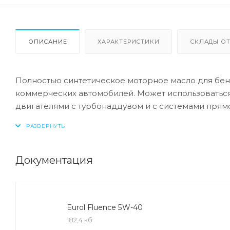
ОПИСАНИЕ
ХАРАКТЕРИСТИКИ
СКЛАДЫ ОТ
Полностью синтетическое моторное масло для бен
коммерческих автомобилей. Может использоваться
двигателями с турбонаддувом и с системами прям
длительных интервалах замены. Особо рекомендуе
«mid saps» (масло с пониженным содержанием сул
блокировки сажевого фильтра из-за низкого соде
Документация
СПЕЦИФИКАЦИИ:
Одобрено:
Eurol Fluence 5W-40
MB-Approval 229.51
182,4 кб
API SN/CF