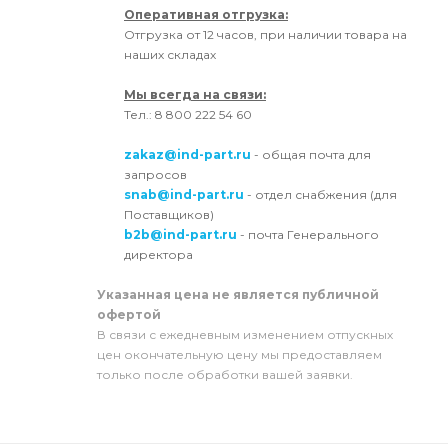
Оперативная отгрузка:
Отгрузка от 12 часов, при наличии товара на
наших складах
Мы всегда на связи:
Тел.: 8 800 222 54 60
zakaz@ind-part.ru
- общая почта для
запросов
snab@ind-part.ru
- отдел снабжения (для
Поставщиков)
b2b@ind-part.ru
- почта Генерального
директора
Указанная цена не является публичной
офертой
В связи с ежедневным изменением отпускных
цен окончательную цену мы предоставляем
только после обработки вашей заявки.