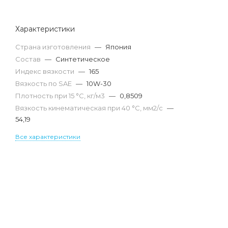
Характеристики
Страна изготовления
—
Япония
Состав
—
Синтетическое
Индекс вязкости
—
165
Вязкость по SAE
—
10W-30
Плотность при 15 °С, кг/м3
—
0,8509
Вязкость кинематическая при 40 °С, мм2/с
—
54,19
Все характеристики