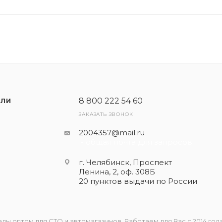
8 800 222 54 60
ЕЛИ
ЗАКАЗАТЬ ЗВОНОК
2004357@mail.ru
- общая почта для запросов
г. Челябинск, Проспект
Ленина, 2, оф. 308Б
20 пунктов выдачи по России
 оптом для СТО и автомагазинов. Работаем для Вас с 2014 года