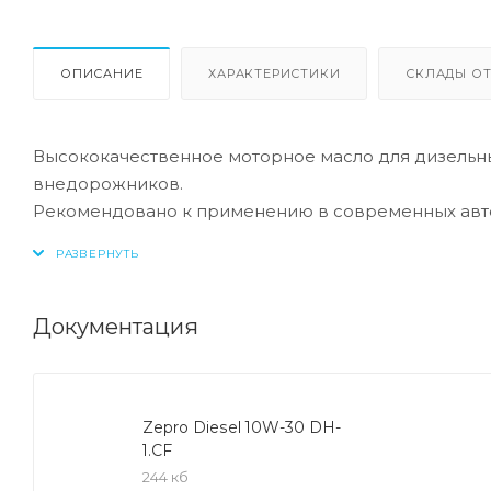
ОПИСАНИЕ
ХАРАКТЕРИСТИКИ
СКЛАДЫ ОТ
Высококачественное моторное масло для дизельны
внедорожников.
Рекомендовано к применению в современных авт
фильтром DPF* и соответствующих экологическим 
Данный продукт произведен на основе базового м
специального пакета присадок, характеризующегос
используемое дизельное топливо содержит более ч
Документация
*DPF (Diesel Particular Filter) – это фильтр для с
системе современных дизельных двигателей.
Zepro Diesel 10W-30 DH-
1.CF
244 кб