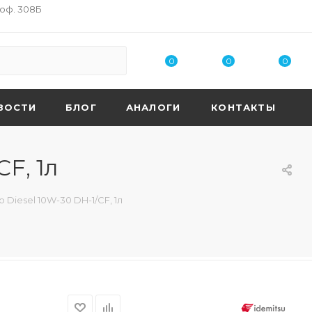
 оф. 308Б
0
0
0
ВОСТИ
БЛОГ
АНАЛОГИ
КОНТАКТЫ
F, 1л
Diesel 10W-30 DH-1/CF, 1л