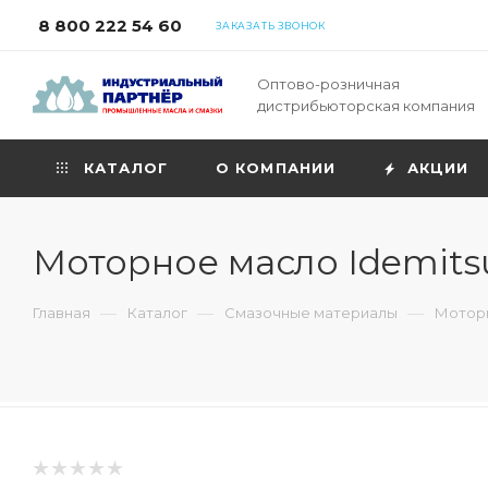
8 800 222 54 60
ЗАКАЗАТЬ ЗВОНОК
Оптово-розничная
дистрибьюторская компания
КАТАЛОГ
О КОМПАНИИ
АКЦИИ
Моторное масло Idemitsu 
—
—
—
Главная
Каталог
Смазочные материалы
Моторн