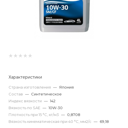
Характеристики
Страна изготовления
—
Япония
Состав
—
Синтетическое
Индекс вязкости
—
142
Вязкость по SAE
—
10W-30
Плотность при 15 °С, кг/м3
—
0,8708
Вязкость кинематическая при 40 °С, мм2/с
—
69,18