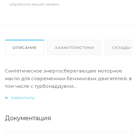
обработки вашей заявки.
ОПИСАНИЕ
ХАРАКТЕРИСТИКИ
СКЛАДЫ ОТ
Синтетическое энергосберегающее моторное
масло для современных бензиновых двигателей, в
том числе с турбонаддувом.
Данный продукт произведен на основе
синтетического базового масла с использованием
запатентованной технологии Idemitsu Коsan Со.
Ltd, благодаря чему обладает превосходными
Документация
смазывающими характеристиками при высоких
температурах и низким осадкообразованием.