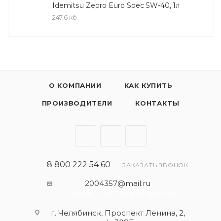
Обеспечивает надёжную защиту современных
Idemitsu Zepro Euro Spec 5W-40, 1л
двигателей легковых автомобилей,
247,6 кб
микроавтобусов и внедорожников.
О КОМПАНИИ
КАК КУПИТЬ
ПРОИЗВОДИТЕЛИ
КОНТАКТЫ
8 800 222 54 60
ЗАКАЗАТЬ ЗВОНОК
2004357@mail.ru
- общая почта для запросов
г. Челябинск, Проспект Ленина, 2,