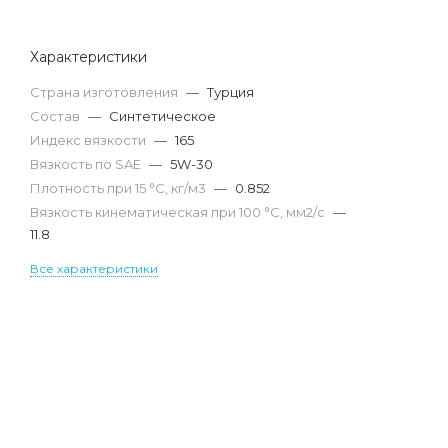
Характеристики
Страна изготовления
—
Турция
Состав
—
Синтетическое
Индекс вязкости
—
165
Вязкость по SAE
—
5W-30
Плотность при 15 °С, кг/м3
—
0.852
Вязкость кинематическая при 100 °С, мм2/с
—
11.8
Все характеристики