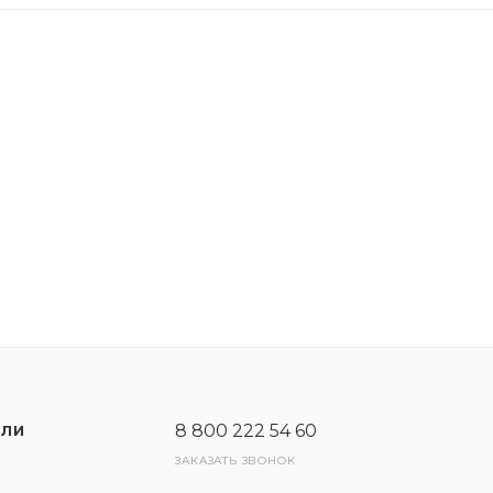
ревосходную защиту двигателя от износа в экстремаль
 минимальном уровне, тем самым повышая эффективно
я автомобиля. Максимальная эффективность достигае
8 800 222 54 60
ЕЛИ
ЗАКАЗАТЬ ЗВОНОК