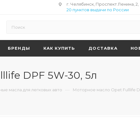
г. Челябинск, Проспект Ленина, 2,
20 пунктов выдачи по России
БРЕНДЫ
КАК КУПИТЬ
ДОСТАВКА
НО
life DPF 5W-30, 5л
—
ые масла для легковых авто
Моторное масло Opet Fulllife D