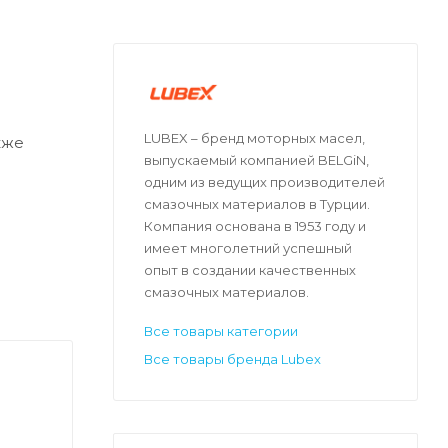
LUBEX – бренд моторных масел,
кже
выпускаемый компанией BELGiN,
одним из ведущих производителей
смазочных материалов в Турции.
 и
Компания основана в 1953 году и
и
имеет многолетний успешный
опыт в создании качественных
ает срок
смазочных материалов.
Все товары категории
 затраты
Все товары бренда Lubex
ного