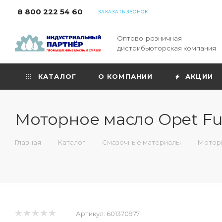
8 800 222 54 60
ЗАКАЗАТЬ ЗВОНОК
Оптово-розничная
дистрибьюторская компания
КАТАЛОГ
О КОМПАНИИ
АКЦИИ
Моторное масло Opet Full
—
—
—
Главная
Каталог
Смазочные материалы
Моторн
Артикул:
601370977