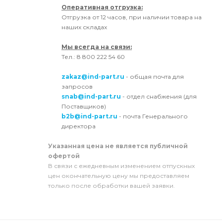
Оперативная отгрузка:
Отгрузка от 12 часов, при наличии товара на
наших складах
Мы всегда на связи:
Тел.: 8 800 222 54 60
zakaz@ind-part.ru
- общая почта для
запросов
snab@ind-part.ru
- отдел снабжения (для
Поставщиков)
b2b@ind-part.ru
- почта Генерального
директора
Указанная цена не является публичной
офертой
В связи с ежедневным изменением отпускных
цен окончательную цену мы предоставляем
только после обработки вашей заявки.