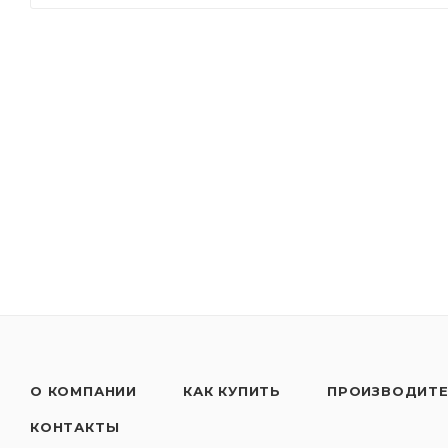
- передовая технология присадок обеспечивает п
условиях эксплуатации.
- удерживает отложения на турбокомпрессоре на
оборудования и продлевая срок службы.
Применять согласно рекомендациям производител
только в несмешанном состоянии!
О КОМПАНИИ
КАК КУПИТЬ
ПРОИЗВОДИТ
КОНТАКТЫ