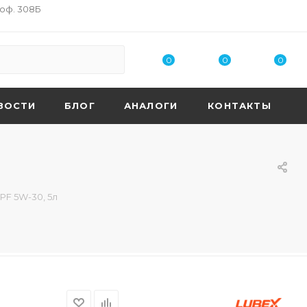
 оф. 308Б
0
0
0
ВОСТИ
БЛОГ
АНАЛОГИ
КОНТАКТЫ
PF 5W-30, 5л