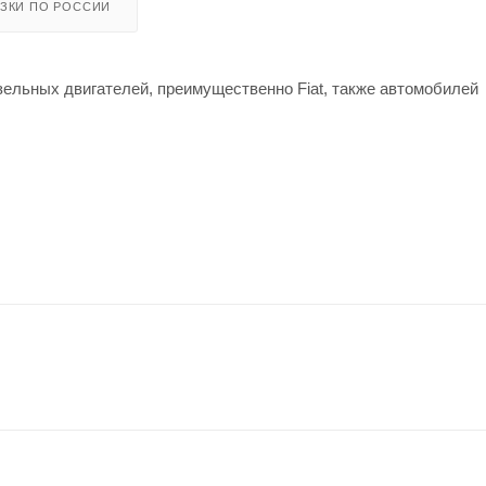
УЗКИ ПО РОССИИ
зельных двигателей, преимущественно Fiat, также автомобилей
 Low SAPS. Cовместимо с сажевыми фильтрами и каскадными с
 энергосберегающими свойствами.
и выхлопных газов, как DPF и TWC , и продлевает срок службы
 сохраняя детали двигателя чистыми и снижая затраты на техн
ономию топлива.
льного интервала смены масла, рекомендованного производител
ую защиту двигателя от износа в экстремальных условиях эксп
ьном уровне, тем самым повышая эффективность оборудования 