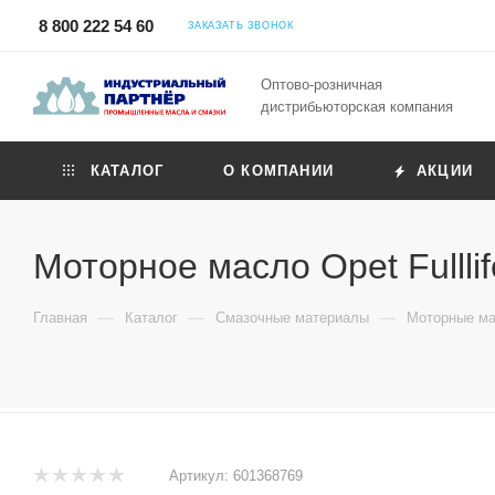
8 800 222 54 60
ЗАКАЗАТЬ ЗВОНОК
Оптово-розничная
дистрибьюторская компания
КАТАЛОГ
О КОМПАНИИ
АКЦИИ
Моторное масло Opet Fullli
—
—
—
Главная
Каталог
Смазочные материалы
Моторные ма
Артикул:
601368769