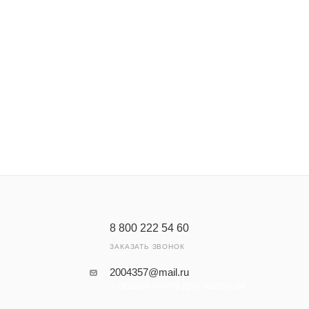
биля. Максимальная эффективность достигается только в нес
8 800 222 54 60
ЗАКАЗАТЬ ЗВОНОК
2004357@mail.ru
- общая почта для запросов