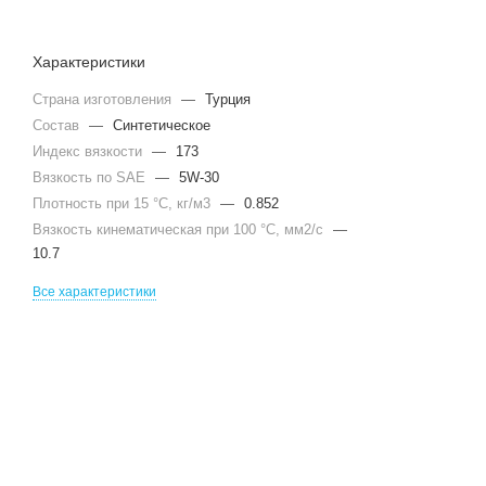
Характеристики
Страна изготовления
—
Турция
Состав
—
Синтетическое
Индекс вязкости
—
173
Вязкость по SAE
—
5W-30
Плотность при 15 °С, кг/м3
—
0.852
Вязкость кинематическая при 100 °С, мм2/с
—
10.7
Все характеристики