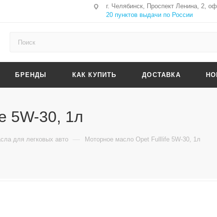
г. Челябинск, Проспект Ленина, 2, о
20 пунктов выдачи по России
БРЕНДЫ
КАК КУПИТЬ
ДОСТАВКА
НО
fe 5W-30, 1л
—
сла для легковых авто
Моторное масло Opet Fulllife 5W-30, 1л