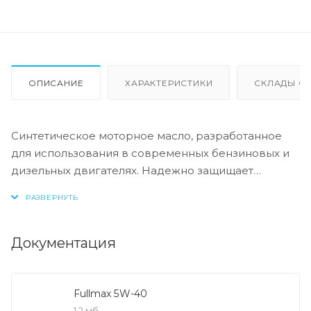
ОПИСАНИЕ
ХАРАКТЕРИСТИКИ
СКЛАДЫ ОТ
Синтетическое моторное масло, разработанное
для использования в современных бензиновых и
дизельных двигателях. Надежно защищает
двигатель и экономит топливо.
Синтетическое моторное масло, отвечающее
требованиям безопасного и продолжительного
Документация
использования в современных бензиновых и
дизельных двигателях в нормальных и
экстремальных условиях эксплуатации. Базовые
Fullmax 5W-40
масла с высоким индексом вязкости и
1,2 мб