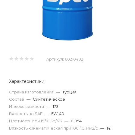
Артикул:
602104021
Характеристики
Страна изготовления
—
Турция
Состав
—
Синтетическое
Индекс вязкости
—
173
Вязкость по SAE
—
5W-40
Плотность при 15 °С, кг/м3
—
0,854
Вязкость кинематическая при 100 °С, мм2/с
—
14,1