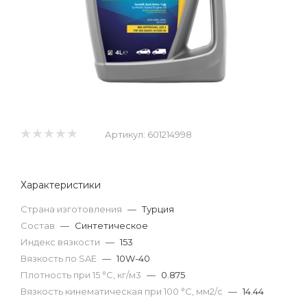
Артикул:
601214998
Характеристики
Страна изготовления
—
Турция
Состав
—
Синтетическое
Индекс вязкости
—
153
Вязкость по SAE
—
10W-40
Плотность при 15 °С, кг/м3
—
0.875
Вязкость кинематическая при 100 °С, мм2/с
—
14.44