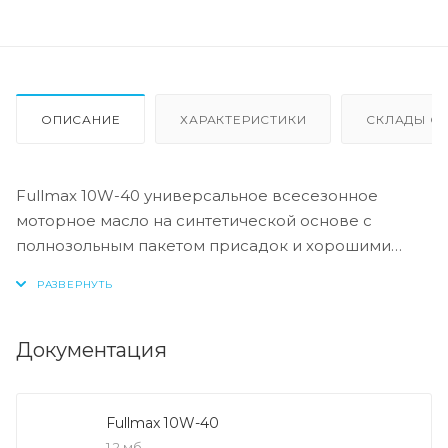
ОПИСАНИЕ
ХАРАКТЕРИСТИКИ
СКЛАДЫ ОТ
Fullmax 10W-40 универсальное всесезонное
моторное масло на синтетической основе с
полнозольным пакетом присадок и хорошими
моющими свойствами. Под стандартные
интервалы замены.
- отличная защита шатунных подшипников.
- благодаря отличной текучести в холодную
Документация
погоду быстро развивается рабочее давление
масла.
- благодаря активной очистке, контролирует
Fullmax 10W-40
образование отложений и шлама, чтобы двигатель
1,2 мб