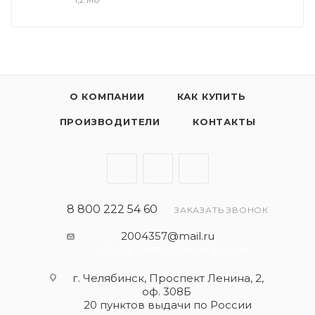
оставался чистым в эксплуатации.
- благодаря улучшенным высоко- и
низкотемпературным свойствам отлично
защищает двигатель от износа в любых
климатических условиях.
О КОМПАНИИ
КАК КУПИТЬ
Применять согласно рекомендациям
ПРОИЗВОДИТЕЛИ
КОНТАКТЫ
производителя автомобиля. Максимальная
эффективность достигается только в
несмешанном состоянии!
8 800 222 54 60
ЗАКАЗАТЬ ЗВОНОК
2004357@mail.ru
- общая почта для запросов
г. Челябинск, Проспект Ленина, 2,
оф. 308Б
20 пунктов выдачи по России