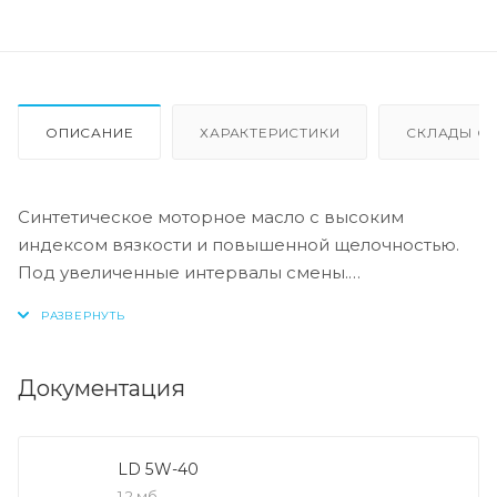
ОПИСАНИЕ
ХАРАКТЕРИСТИКИ
СКЛАДЫ ОТ
Синтетическое моторное масло с высоким
индексом вязкости и повышенной щелочностью.
Под увеличенные интервалы смены.
- Контролирует образование отложений и шлама,
сохраняет детали двигателя в чистоте и
продлевает срок службы двигателя.
- Превосходная термическая и окислительная
Документация
стабильность сохраняется в течение интервала
спены масла, рекомендованного
производителями.
LD 5W-40
- Превосходная текучесть в холодную погоду
1,2 мб