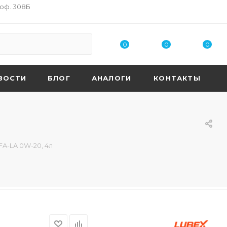
 оф. 308Б
0
0
0
ВОСТИ
БЛОГ
АНАЛОГИ
КОНТАКТЫ
FA-LA 0W-20, 4л