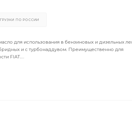
ГРУЗКИ ПО РОССИИ
асло для использования в бензиновых и дизельных ле
ибридных и с турбонаддувом. Преимущественно для
сти FIAT.
сло для легковых бензиновых и дизельных двигателе
ективность двигателя, обеспечивая максимальную отда