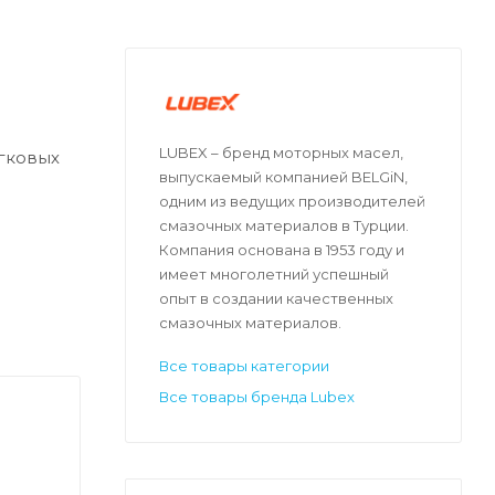
LUBEX – бренд моторных масел,
гковых
выпускаемый компанией BELGiN,
одним из ведущих производителей
смазочных материалов в Турции.
Компания основана в 1953 году и
имеет многолетний успешный
опыт в создании качественных
смазочных материалов.
Все товары категории
Все товары бренда Lubex
й
чу от