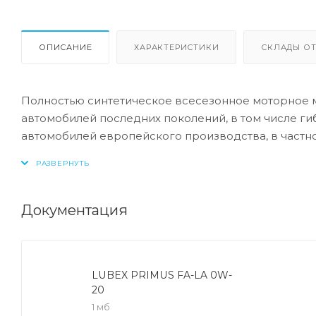
ОПИСАНИЕ
ХАРАКТЕРИСТИКИ
СКЛАДЫ ОТ
Полностью синтетическое всесезонное моторное м
автомобилей последних поколений, в том числе г
автомобилей европейского производства, в частно
Соответствие:
-ACEA: C5
Документация
-Jaguar / Land Rover: STJLR.51.5122
-Fiat: 9.55535-DM1
LUBEX PRIMUS FA-LA 0W-
Полностью синтетическое маловязкое моторное ма
20
последней генерации.
1 мб
- благодаря своей низкой вязкости, повышает эфф