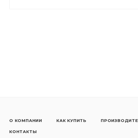
топлива.Обеспечивает максимальную производите
- обеспечивает защиту двигателя от образования
способности
- обеспечивает постоянную смазку в любых климат
- обеспечивая минимальный износ двигателя во в
- препятствует LSPI
Применять согласно рекомендациям производител
только в несмешанном состоянии!
Техническое описание
О КОМПАНИИ
КАК КУПИТЬ
ПРОИЗВОДИТ
КОНТАКТЫ