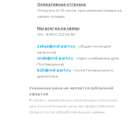
Оперативная отгрузка:
Отгрузка от 12 часов, при наличии товара на
наших складах
Мы всегда на связи:
Тел.: 8 800 222 54 60
zakaz@ind-part.ru
- общая почта для
запросов
snab@ind-part.ru
- отдел снабжения (для
Поставщиков)
b2b@ind-part.ru
- почта Генерального
директора
Указанная цена не является публичной
офертой
В связи с ежедневным изменением отпускных
цен окончательную цену мы предоставляем
только после обработки вашей заявки.