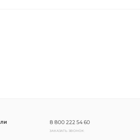
льность.
 отложений и сажи благодаря превосходной моющей
ических и дорожных условиях.
ремя первого запуска
я автомобиля. Максимальная эффективность достигае
8 800 222 54 60
ЕЛИ
ЗАКАЗАТЬ ЗВОНОК