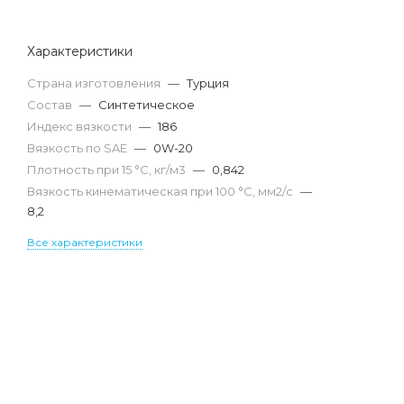
Характеристики
Страна изготовления
—
Турция
Состав
—
Синтетическое
Индекс вязкости
—
186
Вязкость по SAE
—
0W-20
Плотность при 15 °С, кг/м3
—
0,842
Вязкость кинематическая при 100 °С, мм2/с
—
8,2
Все характеристики