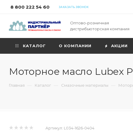
8 800 222 54 60
ЗАКАЗАТЬ ЗВОНОК
Оптово-розничная
дистрибьюторская компания
КАТАЛОГ
О КОМПАНИИ
АКЦИИ
Моторное масло Lubex P
—
—
—
Главная
Каталог
Смазочные материалы
Моторн
Артикул:
L034-1626-0404