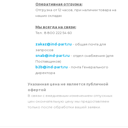
Оперативная отгрузка:
Отгрузка от 12 часов, при наличии товара на
наших складах
Мы всегда на связи:
Тел.: 8 800 222 54 60
zakaz@ind-part.ru
- общая почта для
запросов
snab@ind-part.ru
- отдел снабжения (для
Поставщиков)
b2b@ind-part.ru
- почта Генерального
директора
Указанная цена не является публичной
офертой
В связи с ежедневным изменением отпускных
цен окончательную цену мы предоставляем
только после обработки вашей заявки.