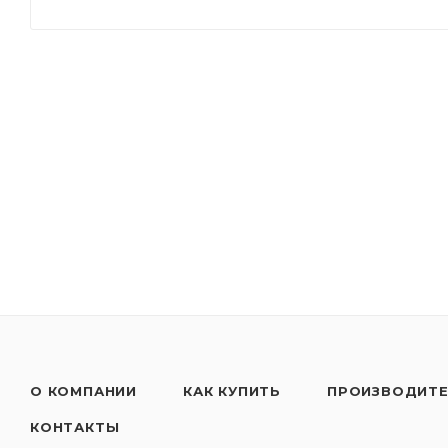
Применять согласно рекомендациям производител
только в несмешанном состоянии!
О КОМПАНИИ
КАК КУПИТЬ
ПРОИЗВОДИТ
КОНТАКТЫ