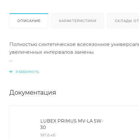
ОПИСАНИЕ
ХАРАКТЕРИСТИКИ
СКЛАДЫ ОТ
Полностью синтетическое всесезонное универсал
увеличенных интервалов замены.
Соответствие:
-API: CF/SN
Документация
Полностью синтетическое универсальное всесезо
-Минимальный износ при запуске двигателя, даже 
текучести.
LUBEX PRIMUS MV-LA 5W-
-Превосходная очищающая способность, обеспечив
30
-Увеличенный срок службы масла благодаря высок
187,6 кб
-Полная синтетика