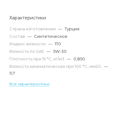
Характеристики
Страна изготовления
—
Турция
Состав
—
Синтетическое
Индекс вязкости
—
170
Вязкость по SAE
—
5W-30
Плотность при 15 °С, кг/м3
—
0,850
Вязкость кинематическая при 100 °С, мм2/с
—
11,7
Все характеристики