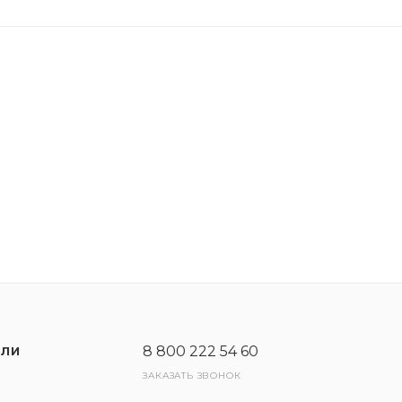
я автомобиля. Максимальная эффективность достигае
8 800 222 54 60
ЕЛИ
ЗАКАЗАТЬ ЗВОНОК