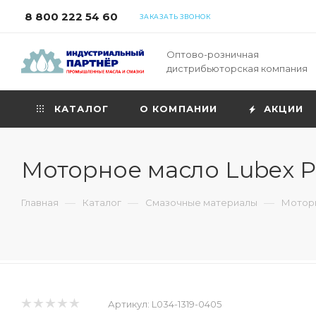
8 800 222 54 60
ЗАКАЗАТЬ ЗВОНОК
Оптово-розничная
дистрибьюторская компания
КАТАЛОГ
О КОМПАНИИ
АКЦИИ
Моторное масло Lubex P
—
—
—
Главная
Каталог
Смазочные материалы
Моторн
Артикул:
L034-1319-0405