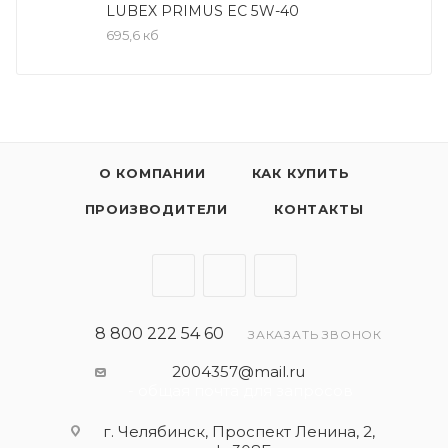
Полностью синтетическое универсальное
LUBEX PRIMUS EC 5W-40
всесезонное моторное масло для бензиновых
695,6 кб
двигателей
-Минимальный износ при запуске двигателя, даже
при низких температурах, а также отличные
показатели текучести.
-Превосходная очищающая способность,
О КОМПАНИИ
КАК КУПИТЬ
обеспечивающая защиту двигателя от
образования шлама и сажи.
ПРОИЗВОДИТЕЛИ
КОНТАКТЫ
-Увеличенный срок службы масла благодаря
высокой стойкости к окислению.
-Полная синтетика
Применять согласно рекомендациям
8 800 222 54 60
ЗАКАЗАТЬ ЗВОНОК
производителя автомобиля. Максимальная
2004357@mail.ru
эффективность достигается только в
- общая почта для запросов
несмешанном состоянии!
г. Челябинск, Проспект Ленина, 2,