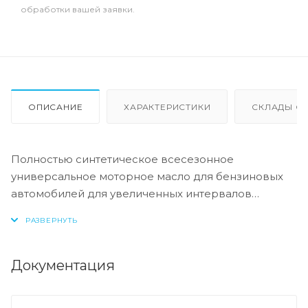
обработки вашей заявки.
ОПИСАНИЕ
ХАРАКТЕРИСТИКИ
СКЛАДЫ ОТ
Полностью синтетическое всесезонное
универсальное моторное масло для бензиновых
автомобилей для увеличенных интервалов
замены.
Соответствие:
Документация
-API: CF/SN