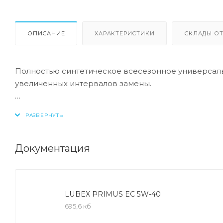
ОПИСАНИЕ
ХАРАКТЕРИСТИКИ
СКЛАДЫ ОТ
Полностью синтетическое всесезонное универсал
увеличенных интервалов замены.
Соответствие:
-API: CF/SN
Документация
Полностью синтетическое универсальное всесезо
-Минимальный износ при запуске двигателя, даже 
текучести.
LUBEX PRIMUS EC 5W-40
-Превосходная очищающая способность, обеспечив
695,6 кб
-Увеличенный срок службы масла благодаря высок
-Полная синтетика