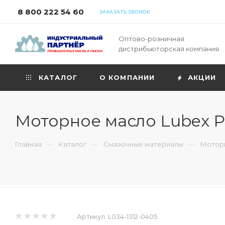
8 800 222 54 60
ЗАКАЗАТЬ ЗВОНОК
Оптово-розничная
дистрибьюторская компания
КАТАЛОГ
О КОМПАНИИ
АКЦИИ
Моторное масло Lubex P
—
—
—
Главная
Каталог
Смазочные материалы
Моторн
Артикул:
L034-1312-0405