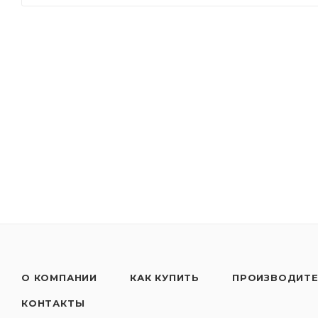
Применять согласно рекомендациям производител
только в несмешанном состоянии!
О КОМПАНИИ
КАК КУПИТЬ
ПРОИЗВОДИТ
КОНТАКТЫ