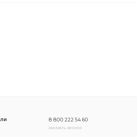
я автомобиля. Максимальная эффективность достигае
8 800 222 54 60
ЕЛИ
ЗАКАЗАТЬ ЗВОНОК