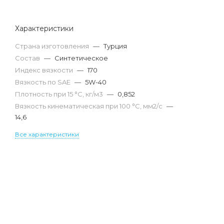
Характеристики
Страна изготовления
—
Турция
Состав
—
Синтетическое
Индекс вязкости
—
170
Вязкость по SAE
—
5W-40
Плотность при 15 °С, кг/м3
—
0,852
Вязкость кинематическая при 100 °С, мм2/с
—
14,6
Все характеристики