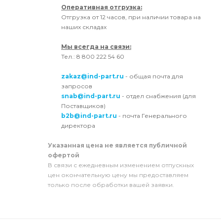
Оперативная отгрузка:
Отгрузка от 12 часов, при наличии товара на
наших складах
Мы всегда на связи:
Тел.: 8 800 222 54 60
zakaz@ind-part.ru
- общая почта для
запросов
snab@ind-part.ru
- отдел снабжения (для
Поставщиков)
b2b@ind-part.ru
- почта Генерального
директора
Указанная цена не является публичной
офертой
В связи с ежедневным изменением отпускных
цен окончательную цену мы предоставляем
только после обработки вашей заявки.