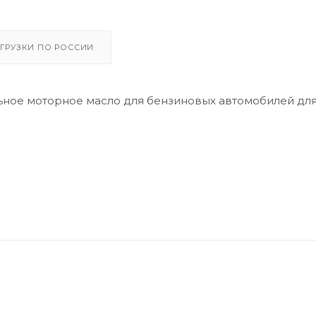
ГРУЗКИ ПО РОССИИ
ьное моторное масло для бензиновых автомобилей дл
нное моторное масло для бензиновых двигателей
при низких температурах, а также отличные показатели
ающая защиту двигателя от образования шлама и саж
ой стойкости к окислению.