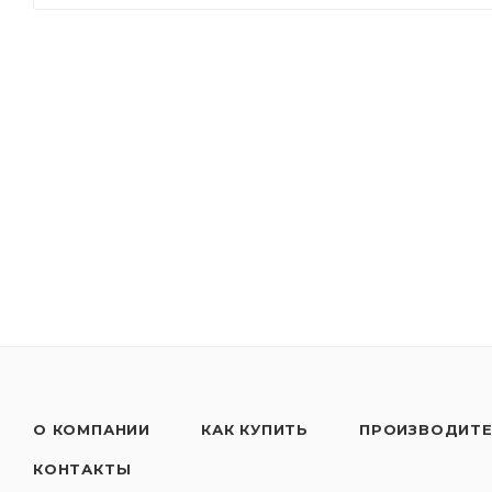
-Превосходная очищающая способность, обеспечив
-Увеличенный срок службы масла благодаря высок
-Полная синтетика
Применять согласно рекомендациям производител
только в несмешанном состоянии!
О КОМПАНИИ
КАК КУПИТЬ
ПРОИЗВОДИТ
КОНТАКТЫ