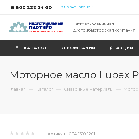
8 800 222 54 60
ЗАКАЗАТЬ ЗВОНОК
Оптово-розничная
дистрибьюторская компания
КАТАЛОГ
О КОМПАНИИ
АКЦИИ
Моторное масло Lubex P
—
—
—
Главная
Каталог
Смазочные материалы
Моторн
Артикул:
L034-1310-1201