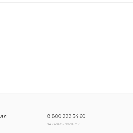
ающая защиту двигателя от образования шлама и саж
ой стойкости к окислению.
я автомобиля. Максимальная эффективность достигае
8 800 222 54 60
ЕЛИ
ЗАКАЗАТЬ ЗВОНОК