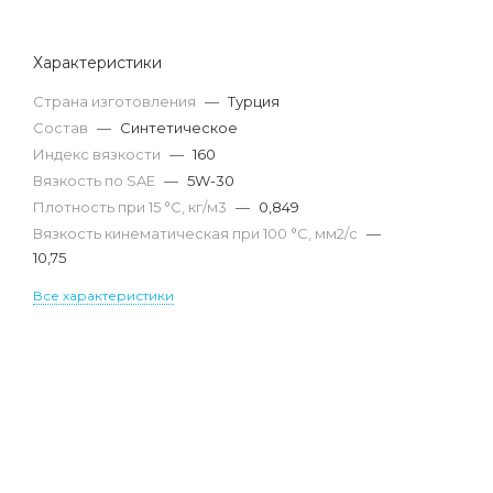
Характеристики
Страна изготовления
—
Турция
Состав
—
Синтетическое
Индекс вязкости
—
160
Вязкость по SAE
—
5W-30
Плотность при 15 °С, кг/м3
—
0,849
Вязкость кинематическая при 100 °С, мм2/с
—
10,75
Все характеристики