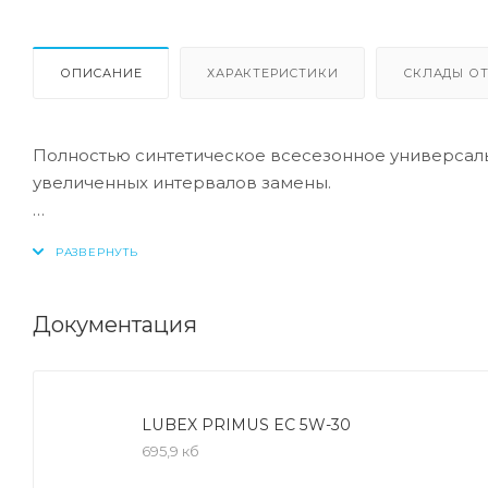
ОПИСАНИЕ
ХАРАКТЕРИСТИКИ
СКЛАДЫ ОТ
Полностью синтетическое всесезонное универсал
увеличенных интервалов замены.
Допуск:
-API: SN
Документация
Соответствие:
-API: CF
LUBEX PRIMUS EC 5W-30
Полностью синтетическое универсальное всесезо
695,9 кб
-Минимальный износ при запуске двигателя, даже 
текучести.