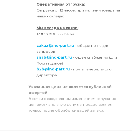
Оперативная отгрузка:
Отгрузка от 12 часов, при наличии товара на
наших складах
Мы всегда на связи:
Тел.: 8 800 222 54 60
zakaz@ind-part.ru
- общая почта для
запросов
snab@ind-part.ru
- отдел снабжения (для
Поставщиков)
b2b@ind-part.ru
- почта Генерального
директора
Указанная цена не является публичной
офертой
В связи с ежедневным изменением отпускных
цен окончательную цену мы предоставляем
только после обработки вашей заявки.