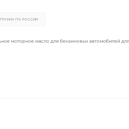
ГРУЗКИ ПО РОССИИ
ьное моторное масло для бензиновых автомобилей дл
нное моторное масло для бензиновых двигателей
при низких температурах, а также отличные показатели