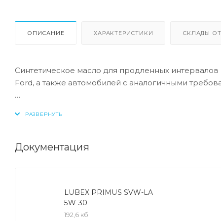
ОПИСАНИЕ
ХАРАКТЕРИСТИКИ
СКЛАДЫ ОТ
Синтетическое масло для продленных интервалов 
Ford, а также автомобилей с аналогичными требов
Допуск:
-API: CF/SL
-ACEA: A5/B5
Документация
Соответствие:
-Ford: WSS-M2C 913-A/WSS-M2C 913-B/WSS-M2C 913
LUBEX PRIMUS SVW-LA
5W-30
Маловязкое энергосберегающее всесезонное мот
192,6 кб
щелочностью.