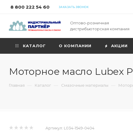
8 800 222 54 60
ЗАКАЗАТЬ ЗВОНОК
Оптово-розничная
дистрибьюторская компания
КАТАЛОГ
О КОМПАНИИ
АКЦИИ
Моторное масло Lubex P
—
—
—
Главная
Каталог
Смазочные материалы
Моторн
Артикул:
L034-1549-0404