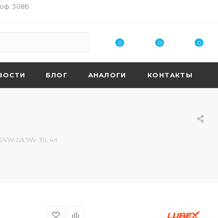
 оф. 308Б
0
0
0
ВОСТИ
БЛОГ
АНАЛОГИ
КОНТАКТЫ
SVW-LA 5W-30, 4л