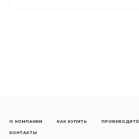
- Минимальный износ при отличной текучести при 
- Превосходная защита с отличными характеристика
- Экономия топлива благодаря низкому коэффицие
- Ford WSS-M2C913-B можно использовать в автомо
фильтром) и без сажевого фильтра (без сажевого ф
Применять согласно рекомендациям производител
только в несмешанном состоянии!
О КОМПАНИИ
КАК КУПИТЬ
ПРОИЗВОДИТ
КОНТАКТЫ