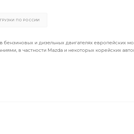
ГРУЗКИ ПО РОССИИ
в бензиновых и дизельных двигателях европейских м
аниями, в частности Mazda и некоторых корейских авт
-C/WSS-M2C 913-D
орное масло с увеличенными интервалами замены и 