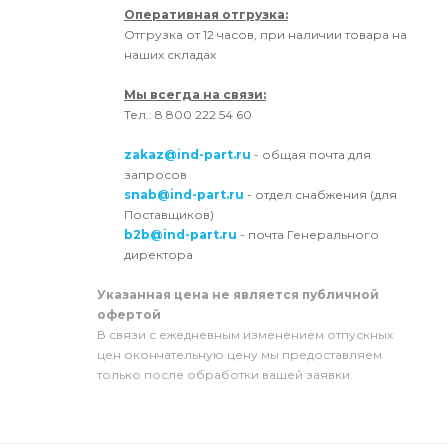
Оперативная отгрузка:
Отгрузка от 12 часов, при наличии товара на
наших складах
Мы всегда на связи:
Тел.: 8 800 222 54 60
zakaz@ind-part.ru
- общая почта для
запросов
snab@ind-part.ru
- отдел снабжения (для
Поставщиков)
b2b@ind-part.ru
- почта Генерального
директора
Указанная цена не является публичной
офертой
В связи с ежедневным изменением отпускных
цен окончательную цену мы предоставляем
только после обработки вашей заявки.