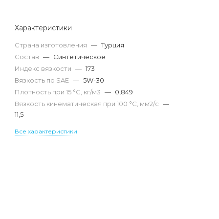
Характеристики
Страна изготовления
—
Турция
Состав
—
Синтетическое
Индекс вязкости
—
173
Вязкость по SAE
—
5W-30
Плотность при 15 °С, кг/м3
—
0,849
Вязкость кинематическая при 100 °С, мм2/с
—
11,5
Все характеристики