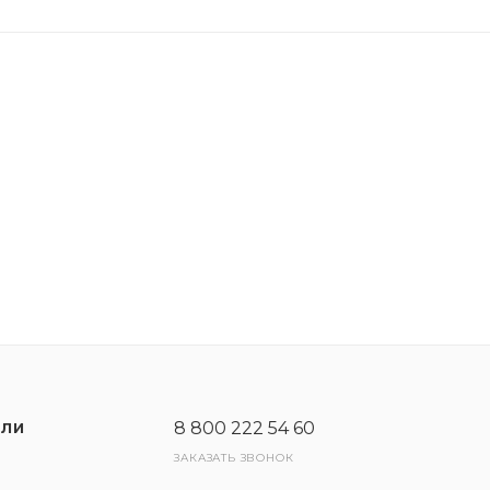
запуске двигателя даже при самых низких температура
ми потока в двигателях с системой «старт-стоп».
нту трения.
билях марки Ford Transit с сажевым фильтром (с сажев
ильтра), для которых требуются сертификаты C и D.
я автомобиля. Максимальная эффективность достигае
8 800 222 54 60
ЕЛИ
ЗАКАЗАТЬ ЗВОНОК