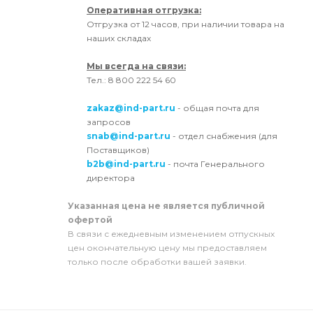
Оперативная отгрузка:
Отгрузка от 12 часов, при наличии товара на
наших складах
Мы всегда на связи:
Тел.: 8 800 222 54 60
zakaz@ind-part.ru
- общая почта для
запросов
snab@ind-part.ru
- отдел снабжения (для
Поставщиков)
b2b@ind-part.ru
- почта Генерального
директора
Указанная цена не является публичной
офертой
В связи с ежедневным изменением отпускных
цен окончательную цену мы предоставляем
только после обработки вашей заявки.