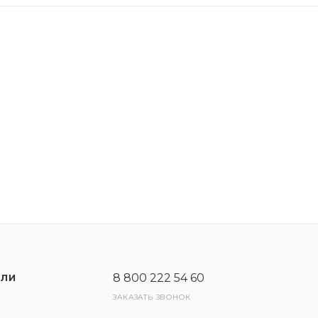
запуске двигателя даже при самых низких температура
ми потока в двигателях с системой «старт-стоп».
нту трения.
билях марки Ford Transit с сажевым фильтром (с сажев
ильтра), для которых требуются сертификаты C и D.
я автомобиля. Максимальная эффективность достигае
8 800 222 54 60
ЕЛИ
ЗАКАЗАТЬ ЗВОНОК