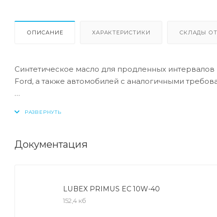
ОПИСАНИЕ
ХАРАКТЕРИСТИКИ
СКЛАДЫ ОТ
Синтетическое масло для продленных интервалов 
Ford, а также автомобилей с аналогичными требов
Допуск:
-API: CF/SL
-ACEA: A5/B5
Документация
Соответствие:
-Ford: WSS-M2C 913-A/WSS-M2C 913-B/WSS-M2C 913
LUBEX PRIMUS EC 10W-40
152,4 кб
Маловязкое энергосберегающее всесезонное мот
щелочностью.