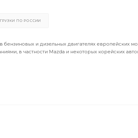
ГРУЗКИ ПО РОССИИ
в бензиновых и дизельных двигателях европейских м
аниями, в частности Mazda и некоторых корейских авт
-C/WSS-M2C 913-D
орное масло с увеличенными интервалами замены и 