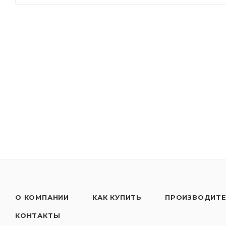
- Минимальный износ при отличной текучести при 
- Превосходная защита с отличными характеристика
- Экономия топлива благодаря низкому коэффицие
- Ford WSS-M2C913-B можно использовать в автомо
фильтром) и без сажевого фильтра (без сажевого ф
Применять согласно рекомендациям производител
только в несмешанном состоянии!
О КОМПАНИИ
КАК КУПИТЬ
ПРОИЗВОДИТ
КОНТАКТЫ