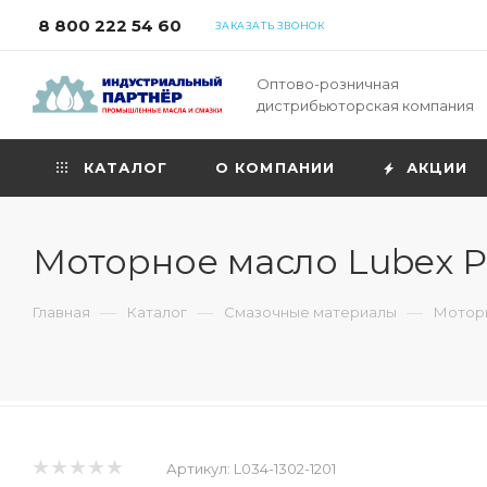
8 800 222 54 60
ЗАКАЗАТЬ ЗВОНОК
Оптово-розничная
дистрибьюторская компания
КАТАЛОГ
О КОМПАНИИ
АКЦИИ
Моторное масло Lubex P
—
—
—
Главная
Каталог
Смазочные материалы
Моторн
Артикул:
L034-1302-1201