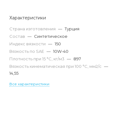
Характеристики
Страна изготовления
—
Турция
Состав
—
Синтетическое
Индекс вязкости
—
150
Вязкость по SAE
—
10W-40
Плотность при 15 °С, кг/м3
—
897
Вязкость кинематическая при 100 °С, мм2/с
—
14,55
Все характеристики