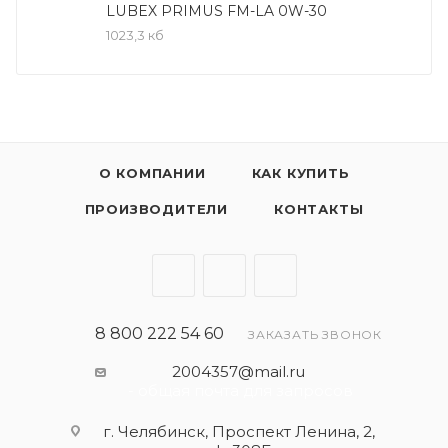
-MB: 229.5
LUBEX PRIMUS FM-LA 0W-30
1023,3 кб
Соответствие:
-BMW: Longlife-98
-GM: LL-B-025
-Renault: RN 0700/RN 0710
-VW: 502 00/505 00
О КОМПАНИИ
КАК КУПИТЬ
Полность синтетическое моторное масло для
ПРОИЗВОДИТЕЛИ
КОНТАКТЫ
максимальных интервалов замены. Имеет
высокую щелочность и отменные моющие
свойства.
- обеспечивает превосходную защиту двигателя
от образования сажи и отложений благодаря
8 800 222 54 60
ЗАКАЗАТЬ ЗВОНОК
своей превосходной очищающей способности.
2004357@mail.ru
- обеспечивает постоянную смазку при любых
- общая почта для запросов
погодных и дорожных условиях, поэтому его
г. Челябинск, Проспект Ленина, 2,
можно безопасно использовать всесезонно.