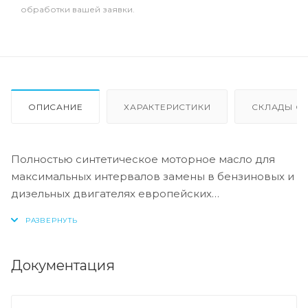
обработки вашей заявки.
ОПИСАНИЕ
ХАРАКТЕРИСТИКИ
СКЛАДЫ ОТ
Полностью синтетическое моторное масло для
максимальных интервалов замены в бензиновых и
дизельных двигателях европейских
производителей, без сажевых фильтров
Допуск:
Документация
-API: CF/SL
-ACEA: A3/B4