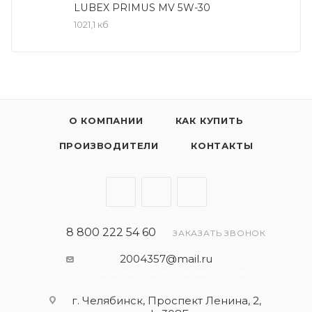
-MB: 229.5
LUBEX PRIMUS MV 5W-30
1021,1 кб
Соответствие:
-BMW: Longlife-98
-GM: LL-B-025
-Renault: RN 0700/RN 0710
-VW: 502 00/505 00
О КОМПАНИИ
КАК КУПИТЬ
Полность синтетическое моторное масло для
ПРОИЗВОДИТЕЛИ
КОНТАКТЫ
максимальных интервалов замены. Имеет
высокую щелочность и отменные моющие
свойства.
- обеспечивает превосходную защиту двигателя
от образования сажи и отложений благодаря
8 800 222 54 60
ЗАКАЗАТЬ ЗВОНОК
своей превосходной очищающей способности.
2004357@mail.ru
- обеспечивает постоянную смазку при любых
- общая почта для запросов
погодных и дорожных условиях, поэтому его
г. Челябинск, Проспект Ленина, 2,
можно безопасно использовать всесезонно.