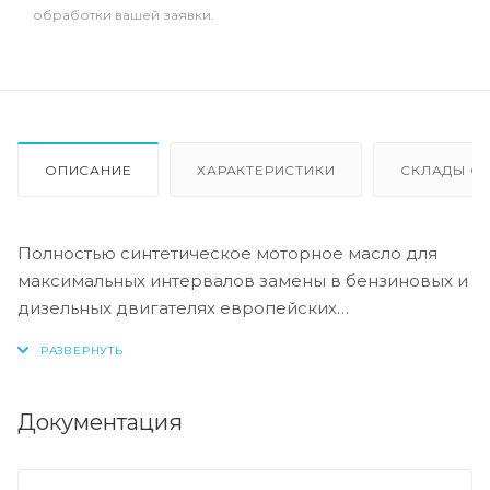
обработки вашей заявки.
ОПИСАНИЕ
ХАРАКТЕРИСТИКИ
СКЛАДЫ ОТ
Полностью синтетическое моторное масло для
максимальных интервалов замены в бензиновых и
дизельных двигателях европейских
производителей, без сажевых фильтров
Допуск:
Документация
-API: CF/SL
-ACEA: A3/B4