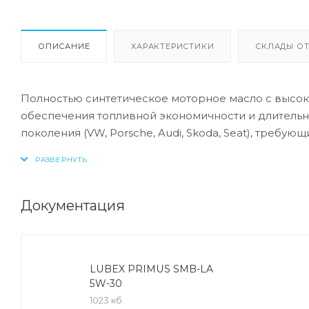
ОПИСАНИЕ
ХАРАКТЕРИСТИКИ
СКЛАДЫ ОТ
Полностью синтетическое моторное масло с высок
обеспечения топливной экономичности и длительн
поколения (VW, Porsche, Audi, Skoda, Seat), требую
Допуск:
-VW: 508 00/509 00
Документация
Соответствие:
-Porsche: C20
LUBEX PRIMUS SMB-LA
`- Превосходная защита в двигателях группы VW 
5W-30
- Моторное масло с высокими эксплуатационными
1023 кб
- Минимальный износ при отличной текучести при 