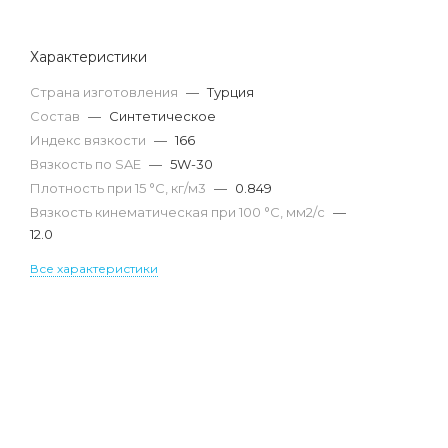
Характеристики
Страна изготовления
—
Турция
Состав
—
Синтетическое
Индекс вязкости
—
166
Вязкость по SAE
—
5W-30
Плотность при 15 °С, кг/м3
—
0.849
Вязкость кинематическая при 100 °С, мм2/с
—
12.0
Все характеристики