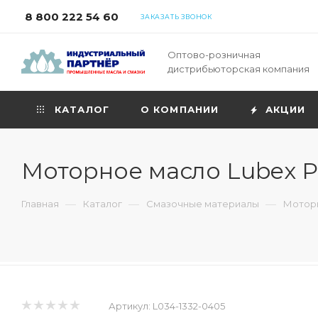
8 800 222 54 60
ЗАКАЗАТЬ ЗВОНОК
Оптово-розничная
дистрибьюторская компания
КАТАЛОГ
О КОМПАНИИ
АКЦИИ
Моторное масло Lubex P
—
—
—
Главная
Каталог
Смазочные материалы
Моторн
Артикул:
L034-1332-0405