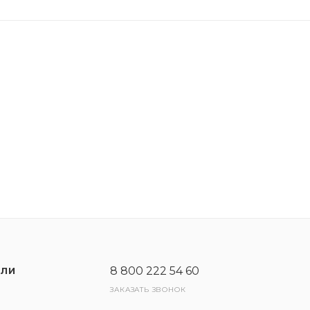
 характеристиками
теристикам трения и окисления.
 характеристиками
я автомобиля. Максимальная эффективность достигае
8 800 222 54 60
ЕЛИ
ЗАКАЗАТЬ ЗВОНОК