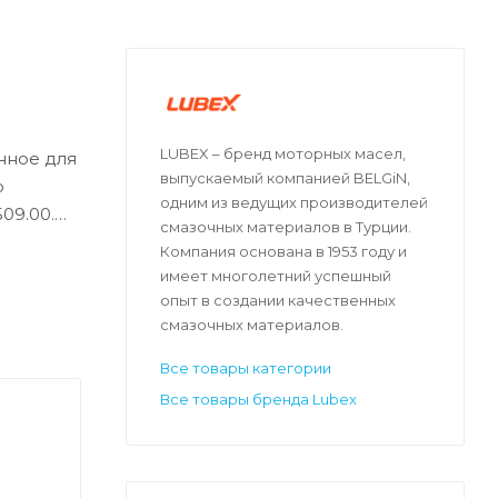
LUBEX – бренд моторных масел,
нное для
выпускаемый компанией BELGiN,
о
одним из ведущих производителей
09.00.
смазочных материалов в Турции.
Компания основана в 1953 году и
имеет многолетний успешный
опыт в создании качественных
смазочных материалов.
Все товары категории
Все товары бренда Lubex
ами.
х.