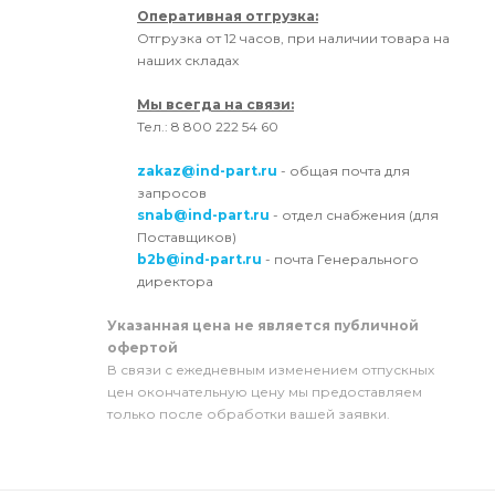
Оперативная отгрузка:
Отгрузка от 12 часов, при наличии товара на
наших складах
Мы всегда на связи:
Тел.: 8 800 222 54 60
zakaz@ind-part.ru
- общая почта для
запросов
snab@ind-part.ru
- отдел снабжения (для
Поставщиков)
b2b@ind-part.ru
- почта Генерального
директора
Указанная цена не является публичной
офертой
В связи с ежедневным изменением отпускных
цен окончательную цену мы предоставляем
только после обработки вашей заявки.