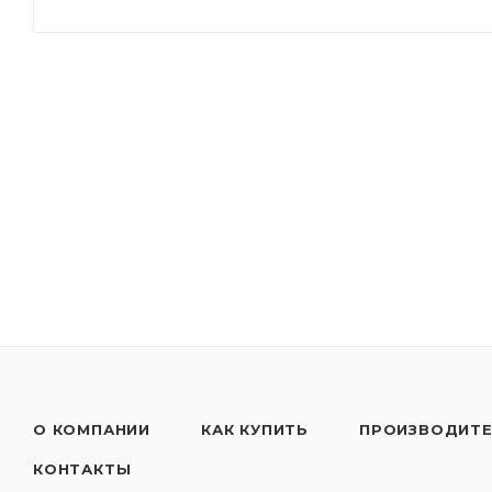
- Моторное масло с высокими эксплуатационными
- Экономия топлива до 4% благодаря низким харак
- Моторное масло с высокими эксплуатационными
- Cинтетическая технология
Применять согласно рекомендациям производител
только в несмешанном состоянии!
О КОМПАНИИ
КАК КУПИТЬ
ПРОИЗВОДИТ
КОНТАКТЫ