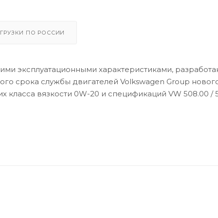
ГРУЗКИ ПО РОССИИ
ими эксплуатационными характеристиками, разработа
ого срока службы двигателей Volkswagen Group новог
щих класса вязкости 0W-20 и спецификаций VW 508.00 / 5
нового поколения с большим объемом и малыми допуск
 характеристиками
запуске двигателя даже при самых низких температура