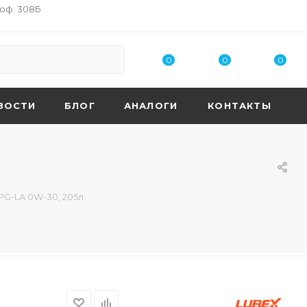
 оф. 308Б
0
0
0
ВОСТИ
БЛОГ
АНАЛОГИ
КОНТАКТЫ
PG-LA 0W-30, 205л