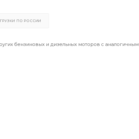
ГРУЗКИ ПО РОССИИ
других бензиновых и дизельных моторов с аналогичны
огией Low-SAPS, одобренное Renault, специально
enault с сажевыми фильтрами (DPF).