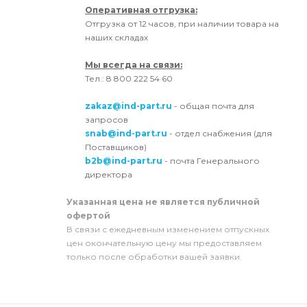
Оперативная отгрузка:
Отгрузка от 12 часов, при наличии товара на
наших складах
Мы всегда на связи:
Тел.: 8 800 222 54 60
zakaz@ind-part.ru
- общая почта для
запросов
snab@ind-part.ru
- отдел снабжения (для
Поставщиков)
b2b@ind-part.ru
- почта Генерального
директора
Указанная цена не является публичной
офертой
В связи с ежедневным изменением отпускных
цен окончательную цену мы предоставляем
только после обработки вашей заявки.