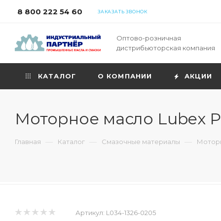
8 800 222 54 60
ЗАКАЗАТЬ ЗВОНОК
Оптово-розничная
дистрибьюторская компания
КАТАЛОГ
О КОМПАНИИ
АКЦИИ
Моторное масло Lubex P
—
—
—
Главная
Каталог
Смазочные материалы
Моторн
Артикул:
L034-1326-0205