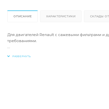
ОПИСАНИЕ
ХАРАКТЕРИСТИКИ
СКЛАДЫ ОТ
Для двигателей Renault с сажевыми фильтрами и 
требованиями.
Допуск:
-ACEA: C4
Соответствие:
-Jaguar / Land Rover: STJLR.03.5005
-Renault: RN 0720
Полностью синтетическое моторное масло с технол
разработанное для использования в автомобилях R