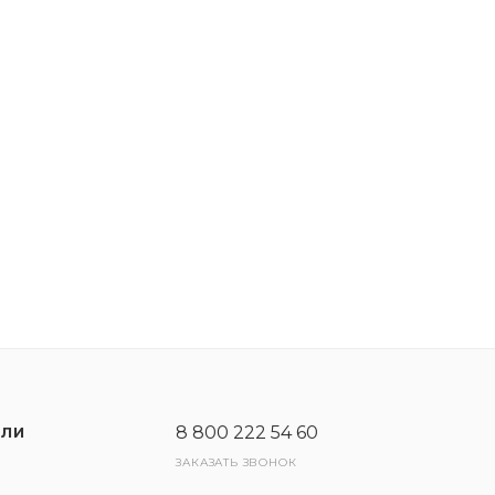
в системах очистки выхлопных газов (DPF, GPF) благо
характеристикамиЭкономия топлива до 1,7% благодаря
характеристиками.
 отложений и сажи, благодаря превосходной моющей
я автомобиля. Максимальная эффективность достигае
8 800 222 54 60
ЕЛИ
ЗАКАЗАТЬ ЗВОНОК