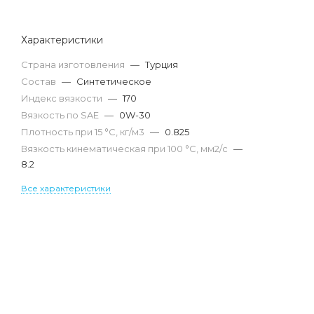
Характеристики
Страна изготовления
—
Турция
Состав
—
Синтетическое
Индекс вязкости
—
170
Вязкость по SAE
—
0W-30
Плотность при 15 °С, кг/м3
—
0.825
Вязкость кинематическая при 100 °С, мм2/с
—
8.2
Все характеристики