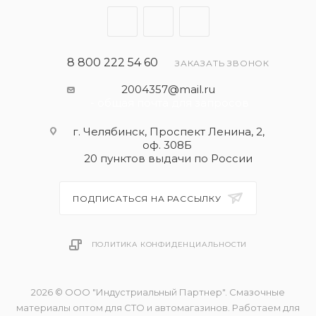
обеспечивающая защиту двигателя от
образования шлама и сажи.
- Подходит для многих моделей автомобилей,
особенно для двигателей нового поколения,
8 800 222 54 60
ЗАКАЗАТЬ ЗВОНОК
разработанных европейскими производителями
2004357@mail.ru
двигателей.
- общая почта для запросов
- Полная синтетика
г. Челябинск, Проспект Ленина, 2,
оф. 308Б
Применять согласно рекомендациям
20 пунктов выдачи по России
производителя автомобиля. Максимальная
эффективность достигается только в
ПОДПИСАТЬСЯ НА РАССЫЛКУ
несмешанном состоянии!
ПОЛИТИКА КОНФИДЕНЦИАЛЬНОСТИ
2026 © ООО "Индустриальный Партнер". Смазочные
материалы оптом для СТО и автомагазинов. Работаем для