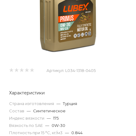
Артикул:
L034-1318-0405
Характеристики
Страна изготовления
—
Турция
Состав
—
Синтетическое
Индекс вязкости
—
175
Вязкость по SAE
—
0W-30
Плотность при 15 °С, кг/м3
—
0.844