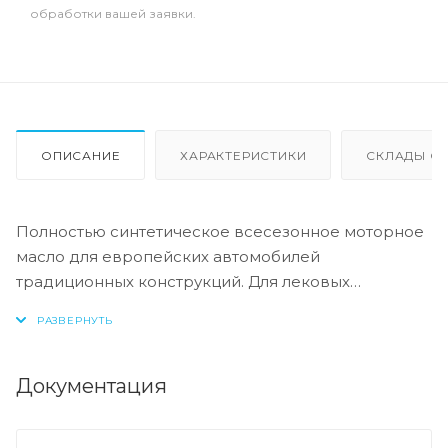
обработки вашей заявки.
ОПИСАНИЕ
ХАРАКТЕРИСТИКИ
СКЛАДЫ ОТ
Полностью синтетическое всесезонное моторное
масло для европейских автомобилей
традиционных конструкций. Для лековых
автомобилей и легкой коммерческой техники с
бензиновыми и дизельными двигателями. Для
продления ресурса двигателей.
Документация
Допуск:
-API: CF/SL