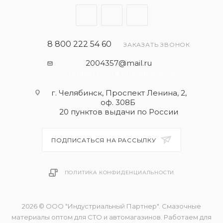
обеспечивающая защиту двигателя от
образования шлама и сажи.
- Подходит для многих моделей автомобилей,
особенно для двигателей нового поколения,
8 800 222 54 60
ЗАКАЗАТЬ ЗВОНОК
разработанных европейскими производителями
2004357@mail.ru
двигателей.
- общая почта для запросов
- Полная синтетика
г. Челябинск, Проспект Ленина, 2,
оф. 308Б
Применять согласно рекомендациям
20 пунктов выдачи по России
производителя автомобиля. Максимальная
эффективность достигается только в
ПОДПИСАТЬСЯ НА РАССЫЛКУ
несмешанном состоянии!
ПОЛИТИКА КОНФИДЕНЦИАЛЬНОСТИ
2026 © ООО "Индустриальный Партнер". Смазочные
материалы оптом для СТО и автомагазинов. Работаем для