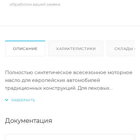
обработки вашей заявки.
ОПИСАНИЕ
ХАРАКТЕРИСТИКИ
СКЛАДЫ ОТ
Полностью синтетическое всесезонное моторное
масло для европейских автомобилей
традиционных конструкций. Для лековых
автомобилей и легкой коммерческой техники с
бензиновыми и дизельными двигателями. Для
продления ресурса двигателей.
Документация
Допуск:
-API: CF/SL