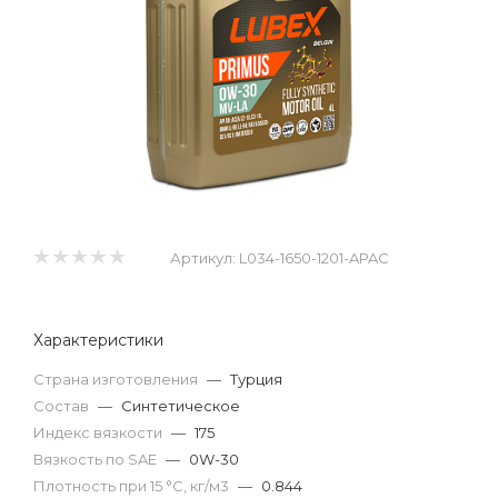
Артикул:
L034-1650-1201-APAC
Характеристики
Страна изготовления
—
Турция
Состав
—
Синтетическое
Индекс вязкости
—
175
Вязкость по SAE
—
0W-30
Плотность при 15 °С, кг/м3
—
0.844