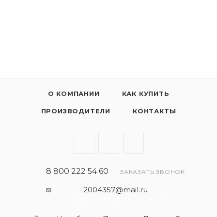
свойствами, способствующими экономии топлива.
Обеспечивает предельно быстрое и устойчивое
образование смазывающей пленки в условиях
холодного запуска двигателя и сохраняет высокую
термическую стабильность при тяжелых условиях
эксплуатации.
О КОМПАНИИ
КАК КУПИТЬ
ПРОИЗВОДИТЕЛИ
КОНТАКТЫ
8 800 222 54 60
ЗАКАЗАТЬ ЗВОНОК
2004357@mail.ru
- общая почта для запросов