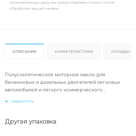
окончательную цену мы предоставляем только после
обработки вашей заявки.
ОПИСАНИЕ
ХАРАКТЕРИСТИКИ
СКЛАДЫ ОТ
Полусинтетическое моторное масло для
бензиновых и дизельных двигателей легковых
автомобилей и легкого коммерческого
транспорта.
Специальный пакет присадок обеспечивает
высокую защиту от износа, коррозии и окисления,
Другая упаковка
сохраняет двигатель в чистоте и предотвращает
образование отложений и нагара. Обладает