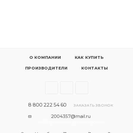
свойствами, способствующими экономии топлива.
Обеспечивает предельно быстрое и устойчивое
образование смазывающей пленки в условиях
холодного запуска двигателя и сохраняет высокую
термическую стабильность при тяжелых условиях
эксплуатации.
О КОМПАНИИ
КАК КУПИТЬ
ПРОИЗВОДИТЕЛИ
КОНТАКТЫ
8 800 222 54 60
ЗАКАЗАТЬ ЗВОНОК
2004357@mail.ru
- общая почта для запросов