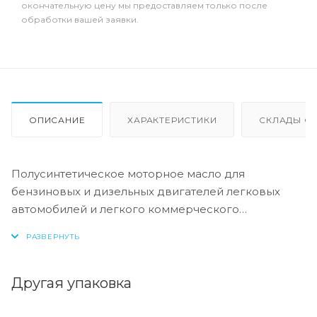
окончательную цену мы предоставляем только после
обработки вашей заявки.
ОПИСАНИЕ
ХАРАКТЕРИСТИКИ
СКЛАДЫ ОТ
Полусинтетическое моторное масло для
бензиновых и дизельных двигателей легковых
автомобилей и легкого коммерческого
транспорта.
Специальный пакет присадок обеспечивает
высокую защиту от износа, коррозии и окисления,
Другая упаковка
сохраняет двигатель в чистоте и предотвращает
образование отложений и нагара. Обладает