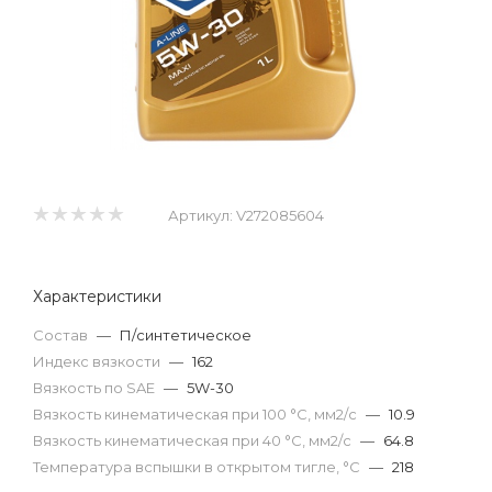
Артикул:
V272085604
Характеристики
Состав
—
П/синтетическое
Индекс вязкости
—
162
Вязкость по SAE
—
5W-30
Вязкость кинематическая при 100 °С, мм2/с
—
10.9
Вязкость кинематическая при 40 °С, мм2/с
—
64.8
Температура вспышки в открытом тигле, °С
—
218