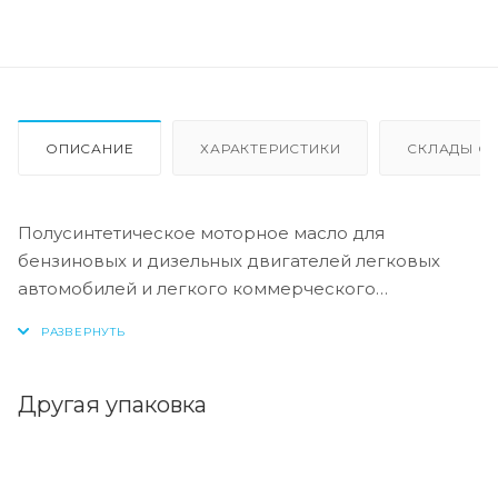
ОПИСАНИЕ
ХАРАКТЕРИСТИКИ
СКЛАДЫ ОТ
Полусинтетическое моторное масло для
бензиновых и дизельных двигателей легковых
автомобилей и легкого коммерческого
транспорта.
Специальный пакет присадок обеспечивает
высокую защиту от износа, коррозии и окисления,
Другая упаковка
сохраняет двигатель в чистоте и предотвращает
образование отложений и нагара. Обладает
свойствами, способствующими экономии топлива.