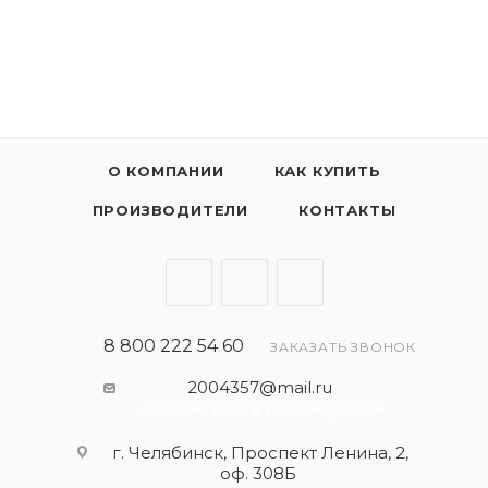
Обеспечивает предельно быстрое и устойчивое
образование смазывающей пленки в условиях
холодного запуска двигателя и сохраняет высокую
термическую стабильность при тяжелых условиях
эксплуатации.
О КОМПАНИИ
КАК КУПИТЬ
ПРОИЗВОДИТЕЛИ
КОНТАКТЫ
8 800 222 54 60
ЗАКАЗАТЬ ЗВОНОК
2004357@mail.ru
- общая почта для запросов
г. Челябинск, Проспект Ленина, 2,
оф. 308Б