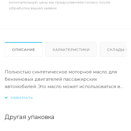
окончательную цену мы предоставляем только после
обработки вашей заявки.
ОПИСАНИЕ
ХАРАКТЕРИСТИКИ
СКЛАДЫ ОТ
Полностью синтетическое моторное масло для
бензиновых двигателей пассажирских
автомобилей. Это масло может использоваться в
автомобилях, оборудованных каталитическими
конверторами и без, с турбонаддувом и без, а
также системой прямого впрыска.
Другая упаковка
Обеспечивает высокую защиту от окисления,
предотвращает образование отложений, шлама и