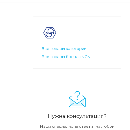
Все товары категории
Все товары бренда NGN
и
ресурса.
S
 от
Нужна консультация?
Наши специалисты ответят на любой