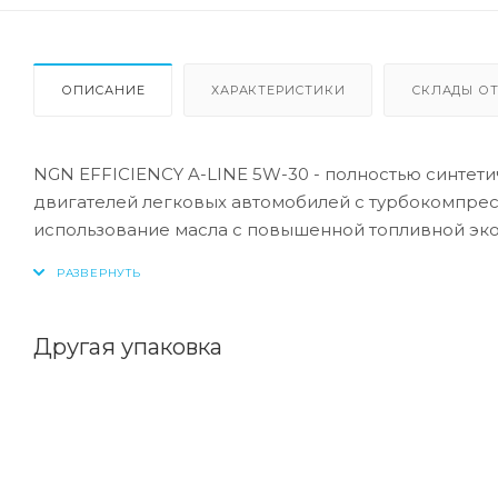
ОПИСАНИЕ
ХАРАКТЕРИСТИКИ
СКЛАДЫ ОТ
NGN EFFICIENCY A-LINE 5W-30 - полностью синтет
двигателей легковых автомобилей с турбокомпрес
использование масла с повышенной топливной эк
Продукт разработан по специальной технологии с
обеспечивает надежную защиту на протяжении ув
автомобилей с сажевым фильтром (DPF) для предо
Другая упаковка
NGN EFFICIENCY A-LINE 5W-30 содержит меньшее к
технология) и обладает повышенной топливной эк
износа и коррозии, специальные моющие присадки
образование отложений и нагара.