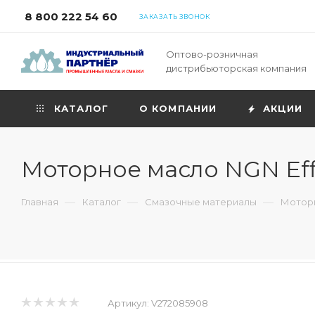
8 800 222 54 60
ЗАКАЗАТЬ ЗВОНОК
Оптово-розничная
дистрибьюторская компания
КАТАЛОГ
О КОМПАНИИ
АКЦИИ
Моторное масло NGN Effi
—
—
—
Главная
Каталог
Смазочные материалы
Моторн
Артикул:
V272085908