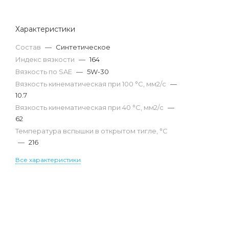
Характеристики
Состав
—
Синтетическое
Индекс вязкости
—
164
Вязкость по SAE
—
5W-30
Вязкость кинематическая при 100 °С, мм2/с
—
10.7
Вязкость кинематическая при 40 °С, мм2/с
—
62
Температура вспышки в открытом тигле, °С
—
216
Все характеристики